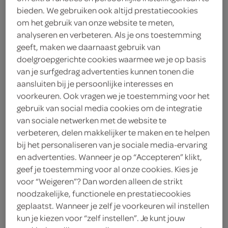
bieden. We gebruiken ook altijd prestatiecookies
Verstegen paprikapoeder
om het gebruik van onze website te meten,
38 Gram
analyseren en verbeteren. Als je ons toestemming
geeft, maken we daarnaast gebruik van
doelgroepgerichte cookies waarmee we je op basis
kies je SPAR
3.
45
van je surfgedrag advertenties kunnen tonen die
aansluiten bij je persoonlijke interesses en
voorkeuren. Ook vragen we je toestemming voor het
Spar
gebruik van social media cookies om de integratie
van sociale netwerken met de website te
40 Gram
verbeteren, delen makkelijker te maken en te helpen
bij het personaliseren van je sociale media-ervaring
kies je SPAR
en advertenties. Wanneer je op “Accepteren” klikt,
0.
69
geef je toestemming voor al onze cookies. Kies je
voor “Weigeren”? Dan worden alleen de strikt
paprika in de hoofdrol
noodzakelijke, functionele en prestatiecookies
geplaatst. Wanneer je zelf je voorkeuren wil instellen
kun je kiezen voor “zelf instellen”. Je kunt jouw