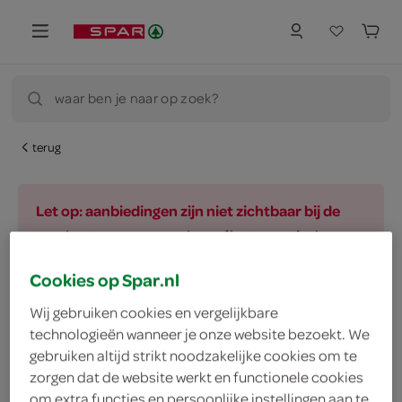
waar ben je naar op zoek?
terug
Let op: aanbiedingen zijn niet zichtbaar bij de
producten, maar worden wél automatisch
verwerkt in de winkelmand.
Cookies op Spar.nl
Wij gebruiken cookies en vergelijkbare
technologieën wanneer je onze website bezoekt. We
vegetarisch 
biologisch 
filter
gebruiken altijd strikt noodzakelijke cookies om te
zorgen dat de website werkt en functionele cookies
om extra functies en persoonlijke instellingen aan te