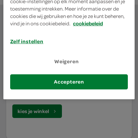
cookie-instellingen op elk moment aanpassen en je
toestemming intrekken. Meer informatie over de
cookies die wij gebruiken en hoe je ze kunt beheren,
vind je in ons cookiebeleid.
cookiebeleid
waar doe jij je
Zelf instellen
boodschappen?
Weigeren
Je bestelt de boodschappen bij de lokale SPAR in
jouw buurt. Het assortiment varieert per SPAR
Accepteren
winkel, daarom willen we graag weten waar jij je
boodschappen doet.
kies je winkel