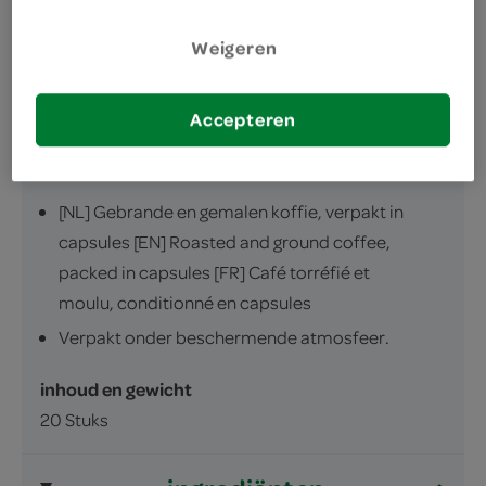
Weigeren
Accepteren
omschrijving
[NL] Gebrande en gemalen koffie, verpakt in
capsules [EN] Roasted and ground coffee,
packed in capsules [FR] Café torréfié et
moulu, conditionné en capsules
Verpakt onder beschermende atmosfeer.
inhoud en gewicht
20 Stuks