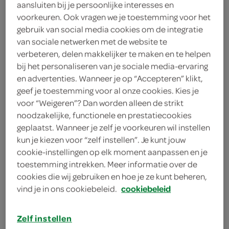
aansluiten bij je persoonlijke interesses en
voorkeuren. Ook vragen we je toestemming voor het
Cafe Nova
gebruik van social media cookies om de integratie
20 Stuks
van sociale netwerken met de website te
verbeteren, delen makkelijker te maken en te helpen
bij het personaliseren van je sociale media-ervaring
Let op: aanbiedingen zijn niet zichtbaar bij de
en advertenties. Wanneer je op “Accepteren” klikt,
producten, maar worden wél automatisch
geef je toestemming voor al onze cookies. Kies je
voor “Weigeren”? Dan worden alleen de strikt
verwerkt in de winkelmand.
noodzakelijke, functionele en prestatiecookies
geplaatst. Wanneer je zelf je voorkeuren wil instellen
kun je kiezen voor “zelf instellen”. Je kunt jouw
espresso­capsules met donkere branding voor een
cookie-instellingen op elk moment aanpassen en je
pittige, rijke koffiebeleving
toestemming intrekken. Meer informatie over de
smaak: pittig & rijk
cookies die wij gebruiken en hoe je ze kunt beheren,
vind je in ons cookiebeleid.
cookiebeleid
sterkte: 9/12
branding: dark roast
Zelf instellen