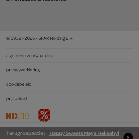
© 1932 - 2026 - SPAR Holding B.V.
algemene voorwaarden
privacyverklaring
cookiebeleid
prijsbeleid
Dit product is niet meer leverbaar vanuit SPAR of de
Terugroepactie
Happy Sweets Mega Heksehyl
|