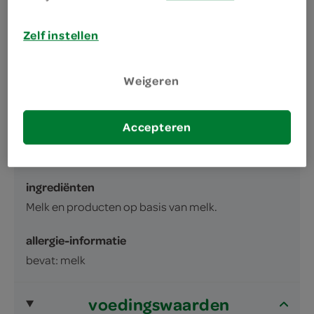
omschrijving
Zelf instellen
Griekse stijl yoghurt 5% vet
Weigeren
inhoud en gewicht
450 Gram
Accepteren
ingrediënten
ingrediënten
Melk en producten op basis van melk.
allergie-informatie
bevat: melk
voedingswaarden