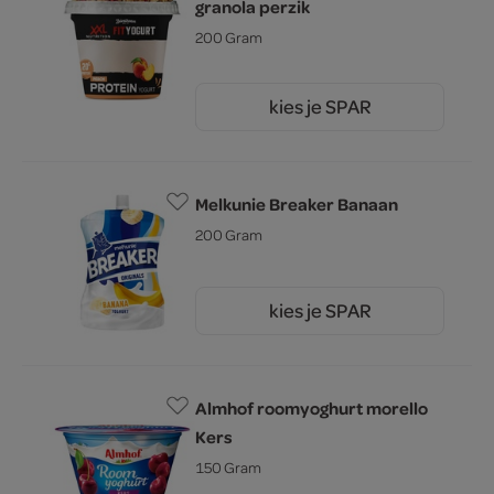
granola perzik
200 Gram
kies je SPAR
2.
25
Melkunie Breaker Banaan
200 Gram
kies je SPAR
1.
79
Almhof roomyoghurt morello
Kers
150 Gram