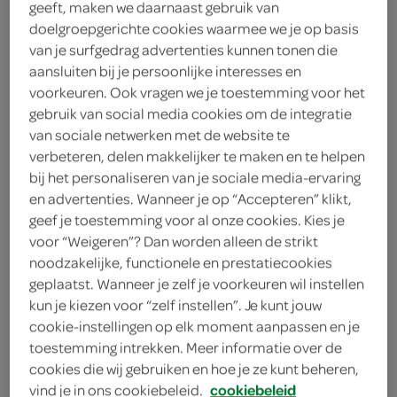
geeft, maken we daarnaast gebruik van
doelgroepgerichte cookies waarmee we je op basis
Campina
van je surfgedrag advertenties kunnen tonen die
aansluiten bij je persoonlijke interesses en
2
.
45
voorkeuren. Ook vragen we je toestemming voor het
gebruik van social media cookies om de integratie
450 Gram
van sociale netwerken met de website te
verbeteren, delen makkelijker te maken en te helpen
bij het personaliseren van je sociale media-ervaring
Let op: aanbiedingen zijn niet zichtbaar bij de
en advertenties. Wanneer je op “Accepteren” klikt,
geef je toestemming voor al onze cookies. Kies je
producten, maar worden wél automatisch
voor “Weigeren”? Dan worden alleen de strikt
verwerkt in de winkelmand.
noodzakelijke, functionele en prestatiecookies
geplaatst. Wanneer je zelf je voorkeuren wil instellen
kun je kiezen voor “zelf instellen”. Je kunt jouw
cookie-instellingen op elk moment aanpassen en je
toestemming intrekken. Meer informatie over de
cookies die wij gebruiken en hoe je ze kunt beheren,
vind je in ons cookiebeleid.
cookiebeleid