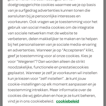
doelgroepgerichte cookies waarmee we je op basis
4
.
29
van je surfgedrag advertenties kunnen tonen die
aansluiten bij je persoonlijke interesses en
150 Gram
voorkeuren. Ook vragen we je toestemming voor het
gebruik van social media cookies om de integratie
van sociale netwerken met de website te
Let op: aanbiedingen zijn niet zichtbaar bij de
verbeteren, delen makkelijker te maken en te helpen
bij het personaliseren van je sociale media-ervaring
producten, maar worden wél automatisch
en advertenties. Wanneer je op “Accepteren” klikt,
verwerkt in de winkelmand.
geef je toestemming voor al onze cookies. Kies je
voor “Weigeren”? Dan worden alleen de strikt
noodzakelijke, functionele en prestatiecookies
geplaatst. Wanneer je zelf je voorkeuren wil instellen
kun je kiezen voor “zelf instellen”. Je kunt jouw
cookie-instellingen op elk moment aanpassen en je
toestemming intrekken. Meer informatie over de
cookies die wij gebruiken en hoe je ze kunt beheren,
omschrijving
vind je in ons cookiebeleid.
cookiebeleid