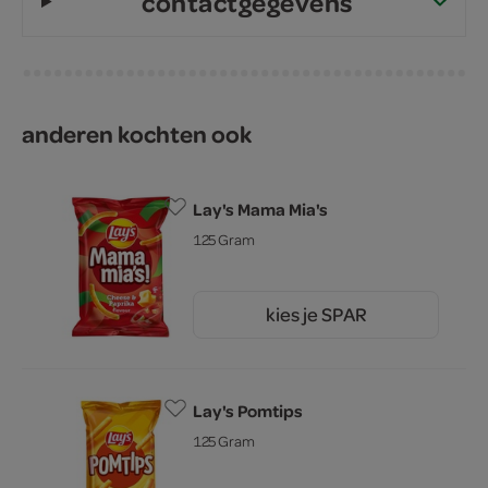
contactgegevens
anderen kochten ook
Lay's Mama Mia's
125 Gram
kies je SPAR
2.
79
Lay's Pomtips
125 Gram