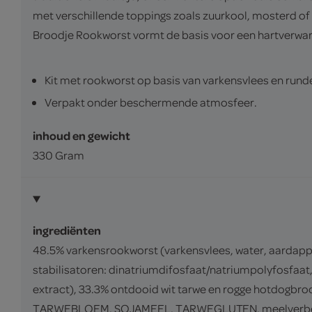
met verschillende toppings zoals zuurkool, mosterd of
Broodje Rookworst vormt de basis voor een hartverwarm
Kit met rookworst op basis van varkensvlees en run
Verpakt onder beschermende atmosfeer.
inhoud en gewicht
330 Gram
ingrediënten
48.5% varkensrookworst (varkensvlees, water, aardappel
stabilisatoren: dinatriumdifosfaat/natriumpolyfosfaat
extract), 33.3% ontdooid wit tarwe en rogge hotdogbr
TARWEBLOEM, SOJAMEEL, TARWEGLUTEN, meelverbeteraa