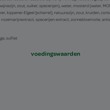
azijn, zout, suiker, specerijen), water, mosterd (water, MOS
ker, kippenei-EIgeel [scharrel], natuurazijn, zout, kruiden, 
rozemarijnextract, specerijen-extract, zonnebloemolie, anti
ge, sulfiet
voedingswaarden