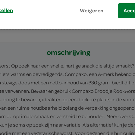
tellen
Weigeren
Acc
omschrijving
rst Op zoek naar een snelle, hartige snack die altijd smaa
 iets warms en bevredigends. Compaxo, een A-merk bekend om z
 een stevige doos met een netto-inhoud van 330 gram, biedt di
 te verwennen. Bewaar en gebruik Compaxo Broodje Rookworst 
roog te bewaren, idealiter op een donkere plaats in de voorr
van een ruime houdbaarheid zolang de verpakking ongeopend e
odje om de optimale smaak en versheid te behouden. Meer ov
, kun je soms op zoek zijn naar variatie. Als alternatief kun j
broodje met een vegetarische worst. Voor degenen die hun culin