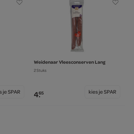
Weidenaar Vleesconserven Lang
2 Stuks
s je SPAR
kies je SPAR
4.
65