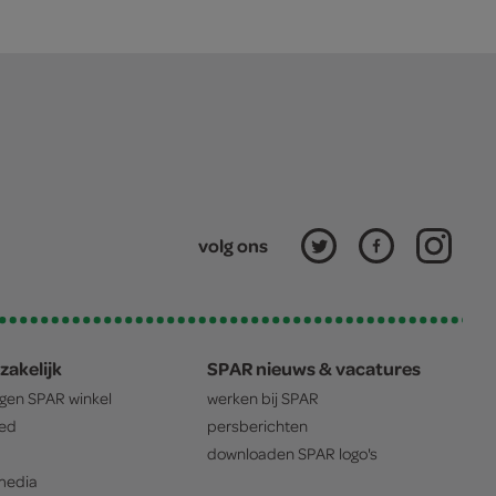
volg ons
zakelijk
SPAR nieuws & vacatures
igen
SPAR
winkel
werken bij
SPAR
oed
persberichten
downloaden
SPAR
logo's
edia