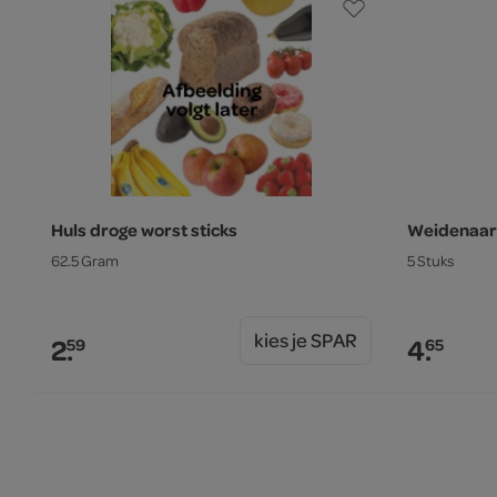
Huls droge worst sticks
Weidenaar 
62.5 Gram
5 Stuks
kies je SPAR
2.
4.
59
65