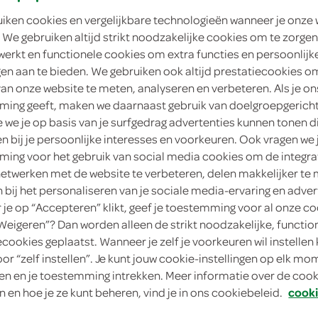
uiken cookies en vergelijkbare technologieën wanneer je onze
4
.
89
 We gebruiken altijd strikt noodzakelijke cookies om te zorgen
werkt en functionele cookies om extra functies en persoonlijk
ngen aan te bieden. We gebruiken ook altijd prestatiecookies o
330 Gram
van onze website te meten, analyseren en verbeteren. Als je on
ing geeft, maken we daarnaast gebruik van doelgroepgerich
in winkelmand
we je op basis van je surfgedrag advertenties kunnen tonen d
en bij je persoonlijke interesses en voorkeuren. Ook vragen we 
ing voor het gebruik van social media cookies om de integra
Let op: aanbiedingen zijn niet zichtba
netwerken met de website te verbeteren, delen makkelijker te
verwerkt in de winkelmand.
n bij het personaliseren van je sociale media-ervaring en adver
je op “Accepteren” klikt, geef je toestemming voor al onze co
“Weigeren”? Dan worden alleen de strikt noodzakelijke, functio
ecookies geplaatst. Wanneer je zelf je voorkeuren wil instellen 
Compaxo broodje rookworst: de ultieme sn
oor “zelf instellen”. Je kunt jouw cookie-instellingen op elk m
Smaakvolle Compaxo kwaliteit
n en je toestemming intrekken. Meer informatie over de cooki
Perfect voor de lunch
n en hoe je ze kunt beheren, vind je in ons cookiebeleid.
cooki
Handige doosverpakking