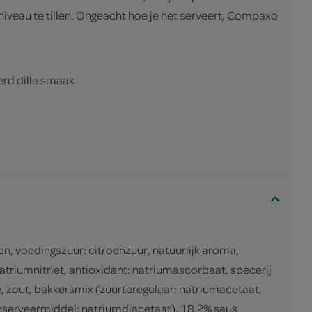
iveau te tillen. Ongeacht hoe je het serveert, Compaxo
erd dille smaak
n, voedingszuur: citroenzuur, natuurlijk aroma,
riumnitriet, antioxidant: natriumascorbaat, specerij
zout, bakkersmix (zuurteregelaar: natriumacetaat,
erveermiddel: natriumdiacetaat), 18.2% saus