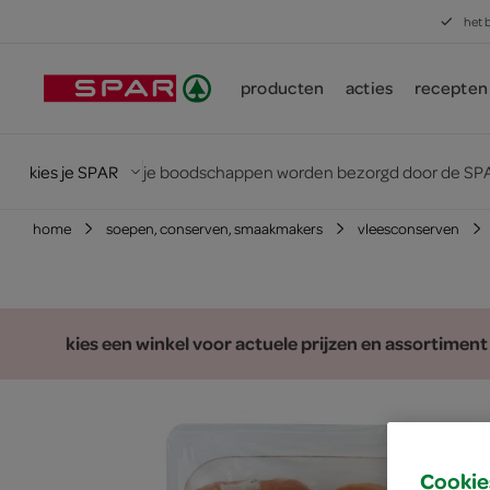
het 
producten
acties
recepten
kies je SPAR
je boodschappen worden bezorgd door de SPA
home
soepen, conserven, smaakmakers
vleesconserven
kies een winkel voor actuele prijzen en assortiment
Cookie