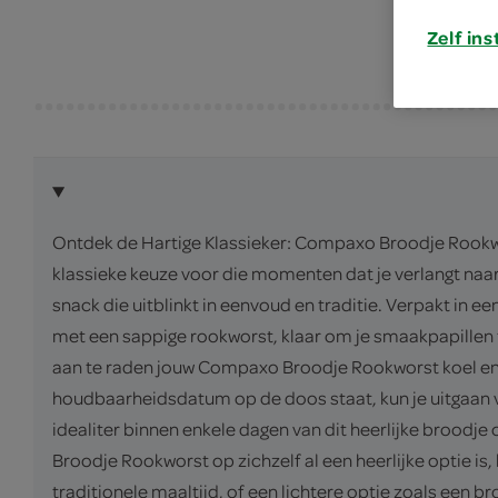
Zelf ins
Ontdek de Hartige Klassieker: Compaxo Broodje Rookwo
klassieke keuze voor die momenten dat je verlangt naar
snack die uitblinkt in eenvoud en traditie. Verpakt in
met een sappige rookworst, klaar om je smaakpapillen
aan te raden jouw Compaxo Broodje Rookworst koel en d
houdbaarheidsdatum op de doos staat, kun je uitgaan 
idealiter binnen enkele dagen van dit heerlijke bro
Broodje Rookworst op zichzelf al een heerlijke optie is
traditionele maaltijd, of een lichtere optie zoals een 