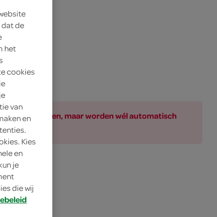
 website
 dat de
e
m het
s
te cookies
ie
je
tie van
ar bij de producten, maar worden wél automatisch
 maken en
tenties.
okies. Kies
nele en
kun je
elle maaltijd!
oment
es die wij
ebeleid