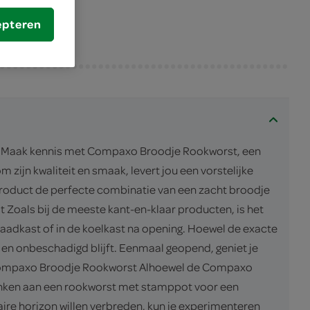
epteren
kt? Maak kennis met Compaxo Broodje Rookworst, een
ijn kwaliteit en smaak, levert jou een vorstelijke
t product de perfecte combinatie van een zacht broodje
Zoals bij de meeste kant-en-klaar producten, is het
aadkast of in de koelkast na opening. Hoewel de exacte
n onbeschadigd blijft. Eenmaal geopend, geniet je
er Compaxo Broodje Rookworst Alhoewel de Compaxo
e denken aan een rookworst met stamppot voor een
aire horizon willen verbreden, kun je experimenteren