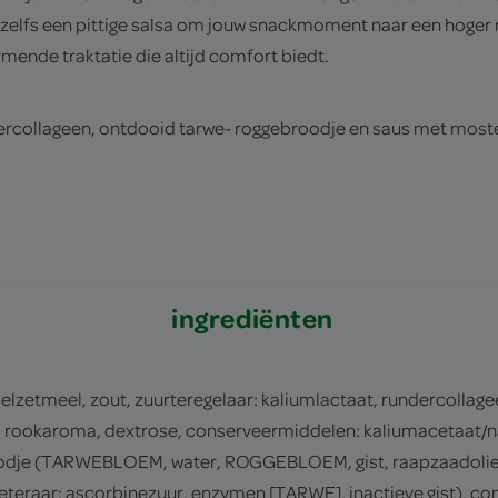
 zelfs een pittige salsa om jouw snackmoment naar een hoger n
ende traktatie die altijd comfort biedt.
dercollageen, ontdooid tarwe- roggebroodje en saus met most
ingrediënten
zetmeel, zout, zuurteregelaar: kaliumlactaat, rundercollagee
, rookaroma, dextrose, conserveermiddelen: kaliumacetaat/nat
oodje (TARWEBLOEM, water, ROGGEBLOEM, gist, raapzaadolie, 
r: ascorbinezuur, enzymen [TARWE], inactieve gist), cons