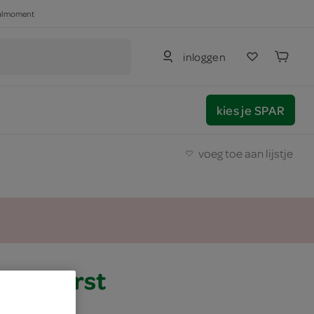
haalmoment
inloggen
kies je SPAR
voeg toe aan lijstje
rookworst