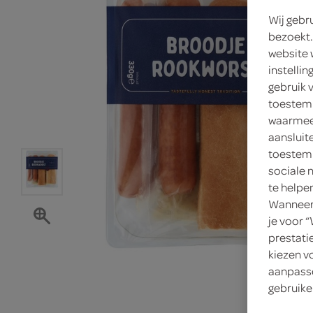
Wij gebr
bezoekt.
website 
instelli
gebruik 
toestemm
waarmee 
aansluit
toestemm
sociale 
te helpe
Wanneer 
je voor 
prestati
kiezen v
aanpasse
gebruike