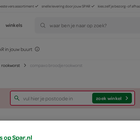
beste vers assortiment
snelle levering door jouw SPAR
kies zelf je bezorg- of af
winkels
waar ben je naar op zoek?
R in jouw buurt
rookworst
compaxo broodje rookworst
zoek winkel
Compaxo broodje 
s op Spar.nl
Compaxo