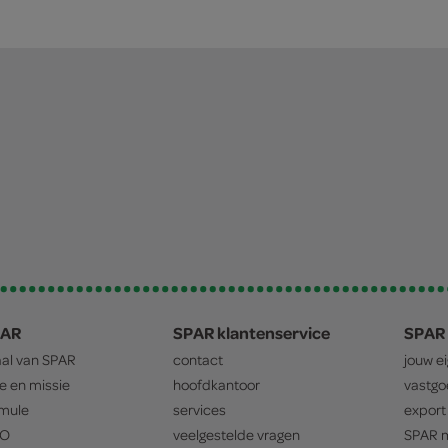
PAR
SPAR klantenservice
SPAR 
aal van
SPAR
contact
jouw e
ie en missie
hoofdkantoor
vastg
mule
services
export
O
veelgestelde vragen
SPAR
m