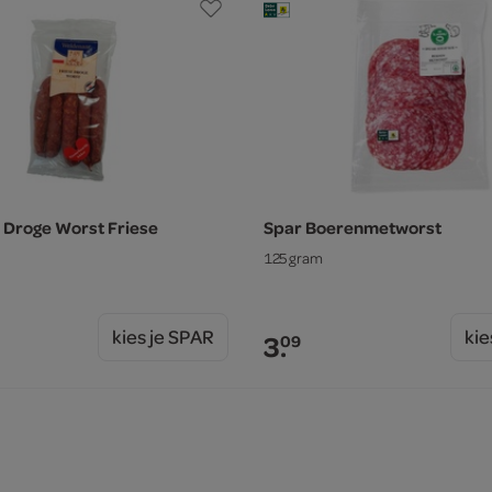
Droge Worst Friese
Spar Boerenmetworst
125 gram
kies je SPAR
kie
3.
09