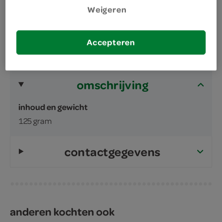
Weigeren
Accepteren
omschrijving
inhoud en gewicht
125 gram
contactgegevens
anderen kochten ook