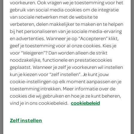
voorkeuren. Ook vragen we je toestemming voor het
gebruik van social media cookies om de integratie
Spar
van sociale netwerken met de website te
3
.
verbeteren, delen makkelijker te maken en te helpen
09
bij het personaliseren van je sociale media-ervaring
en advertenties. Wanneer je op “Accepteren” klikt,
125 gram
geef je toestemming voor al onze cookies. Kies je
voor “Weigeren”? Dan worden alleen de strikt
noodzakelijke, functionele en prestatiecookies
Let op: aanbiedingen zijn niet zichtbaar bij de
geplaatst. Wanneer je zelf je voorkeuren wil instellen
producten, maar worden wél automatisch
kun je kiezen voor “zelf instellen”. Je kunt jouw
verwerkt in de winkelmand.
cookie-instellingen op elk moment aanpassen en je
toestemming intrekken. Meer informatie over de
cookies die wij gebruiken en hoe je ze kunt beheren,
ambachtelijke kwaliteit
vind je in ons cookiebeleid.
cookiebeleid
Lekker voor op een broodje
Zelf instellen
Vers voorgesneden
Hersluitbare verpakking