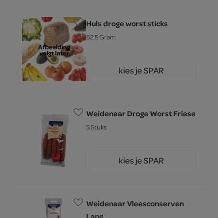
Huls droge worst sticks
62.5 Gram
kies je SPAR
2.
59
Weidenaar Droge Worst Friese
5 Stuks
kies je SPAR
4.
65
Weidenaar Vleesconserven
Lang