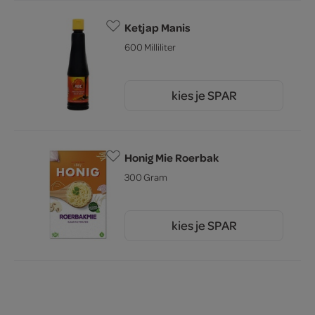
Ketjap Manis
600 Milliliter
kies je SPAR
4.
39
Honig Mie Roerbak
300 Gram
kies je SPAR
2.
15