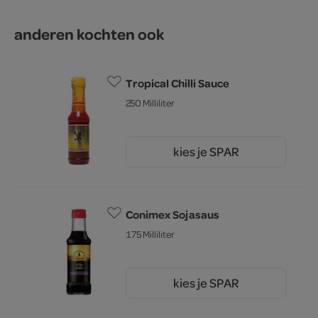
anderen kochten ook
Tropical Chilli Sauce
250 Milliliter
kies je SPAR
2.
75
Conimex Sojasaus
175 Milliliter
kies je SPAR
4.
69