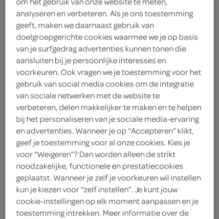
om het gebruik van onze website te meten,
1
.
analyseren en verbeteren. Als je ons toestemming
99
geeft, maken we daarnaast gebruik van
doelgroepgerichte cookies waarmee we je op basis
92 Gram
van je surfgedrag advertenties kunnen tonen die
aansluiten bij je persoonlijke interesses en
voorkeuren. Ook vragen we je toestemming voor het
Let op: aanbiedingen zijn niet zichtbaar bij de
gebruik van social media cookies om de integratie
producten, maar worden wél automatisch
van sociale netwerken met de website te
verwerkt in de winkelmand.
verbeteren, delen makkelijker te maken en te helpen
bij het personaliseren van je sociale media-ervaring
en advertenties. Wanneer je op “Accepteren” klikt,
geef je toestemming voor al onze cookies. Kies je
voor “Weigeren”? Dan worden alleen de strikt
noodzakelijke, functionele en prestatiecookies
geplaatst. Wanneer je zelf je voorkeuren wil instellen
kun je kiezen voor “zelf instellen”. Je kunt jouw
omschrijving
cookie-instellingen op elk moment aanpassen en je
toestemming intrekken. Meer informatie over de