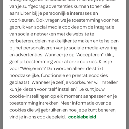
van je surfgedrag advertenties kunnen tonen die
Conimex
aansluiten bij je persoonlijke interesses en
voorkeuren. Ook vragen we je toestemming voor het
570 Milliliter
gebruik van social media cookies om de integratie
van sociale netwerken met de website te
verbeteren, delen makkelijker te maken en te helpen
Let op: aanbiedingen zijn niet zichtbaar bij de
bij het personaliseren van je sociale media-ervaring
producten, maar worden wél automatisch
en advertenties. Wanneer je op “Accepteren” klikt,
verwerkt in de winkelmand.
geef je toestemming voor al onze cookies. Kies je
voor “Weigeren”? Dan worden alleen de strikt
noodzakelijke, functionele en prestatiecookies
de Oosterse keuken thuis‎
geplaatst. Wanneer je zelf je voorkeuren wil instellen
kun je kiezen voor “zelf instellen”. Je kunt jouw
deze Tom Kha Kai van Conimex is een licht
cookie-instellingen op elk moment aanpassen en je
pittige Thaise kippensoep
toestemming intrekken. Meer informatie over de
bereid met kokosmelk, rode paprika, lente-ui en
cookies die wij gebruiken en hoe je ze kunt beheren,
geurige smaakmakers zoals gember en
vind je in ons cookiebeleid.
cookiebeleid
limoenblad