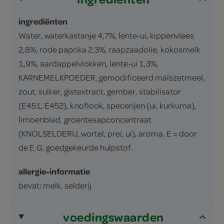
ingrediënten
Water, waterkastanje 4,7%, lente-ui, kippenvlees
2,8%, rode paprika 2,3%, raapzaadolie, kokosmelk
1,9%, aardappelvlokken, lente-ui 1,3%,
KARNEMELKPOEDER, gemodificeerd maïszetmeel,
zout, suiker, gistextract, gember, stabilisator
(E451, E452), knoflook, specerijen (ui, kurkuma),
limoenblad, groentesapconcentraat
(KNOLSELDERIJ, wortel, prei, ui), aroma. E = door
de E.G. goedgekeurde hulpstof.
allergie-informatie
bevat: melk, selderij
voedingswaarden