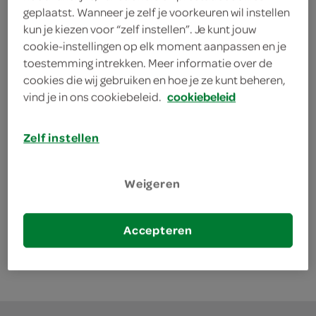
geplaatst. Wanneer je zelf je voorkeuren wil instellen
kun je kiezen voor “zelf instellen”. Je kunt jouw
kies je SPAR
5.
cookie-instellingen op elk moment aanpassen en je
49
toestemming intrekken. Meer informatie over de
cookies die wij gebruiken en hoe je ze kunt beheren,
vind je in ons cookiebeleid.
cookiebeleid
Nissin damae ramen spicy
100 Gram
Zelf instellen
kies je SPAR
1.
45
Weigeren
de lekkerste recepten voor Oosterse
Accepteren
soep