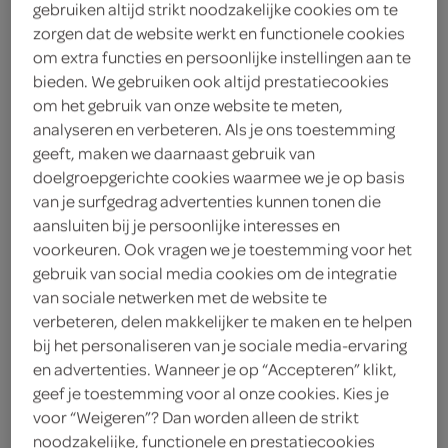
gebruiken altijd strikt noodzakelijke cookies om te
Maussi soep oosters
zorgen dat de website werkt en functionele cookies
50 Gram
om extra functies en persoonlijke instellingen aan te
bieden. We gebruiken ook altijd prestatiecookies
om het gebruik van onze website te meten,
kies je SPAR
2.
25
analyseren en verbeteren. Als je ons toestemming
geeft, maken we daarnaast gebruik van
doelgroepgerichte cookies waarmee we je op basis
van je surfgedrag advertenties kunnen tonen die
Honig basis voor indiase
aansluiten bij je persoonlijke interesses en
kerriesoep
voorkeuren. Ook vragen we je toestemming voor het
108 Gram
gebruik van social media cookies om de integratie
van sociale netwerken met de website te
verbeteren, delen makkelijker te maken en te helpen
kies je SPAR
2.
25
bij het personaliseren van je sociale media-ervaring
en advertenties. Wanneer je op “Accepteren” klikt,
geef je toestemming voor al onze cookies. Kies je
Unox Indiase currysoep
voor “Weigeren”? Dan worden alleen de strikt
noodzakelijke, functionele en prestatiecookies
570 Milliliter