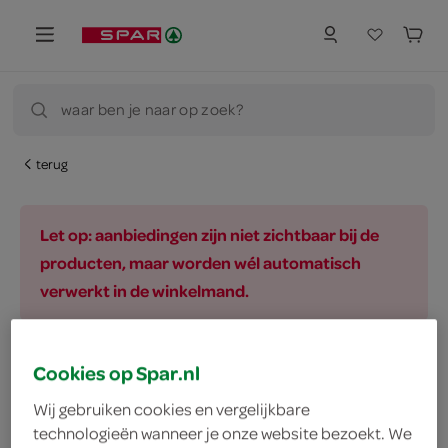
waar ben je naar op zoek?
terug
Let op: aanbiedingen zijn niet zichtbaar bij de
producten, maar worden wél automatisch
verwerkt in de winkelmand.
Cookies op Spar.nl
vegetarisch 
biologisch 
filter (2)
Wij gebruiken cookies en vergelijkbare
technologieën wanneer je onze website bezoekt. We