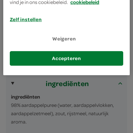
vind je in ons cookiebeleid.
cookiebeleid
omschrijving
Zelf instellen
Aardappel gnocchi
Weigeren
Verpakt onder beschermende atmosfeer.
inhoud en gewicht
Accepteren
400 Gram
ingrediënten
ingrediënten
98% aardappelpuree (water, aardappelvlokken,
aardappelzetmeel), zout, rijstmeel, natuurlijk
aroma.