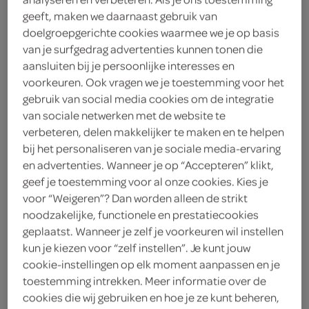
3
.
geeft, maken we daarnaast gebruik van
39
doelgroepgerichte cookies waarmee we je op basis
van je surfgedrag advertenties kunnen tonen die
400 Gram
aansluiten bij je persoonlijke interesses en
voorkeuren. Ook vragen we je toestemming voor het
gebruik van social media cookies om de integratie
Let op: aanbiedingen zijn niet zichtbaar bij de
van sociale netwerken met de website te
producten, maar worden wél automatisch
verbeteren, delen makkelijker te maken en te helpen
bij het personaliseren van je sociale media-ervaring
verwerkt in de winkelmand.
en advertenties. Wanneer je op “Accepteren” klikt,
geef je toestemming voor al onze cookies. Kies je
voor “Weigeren”? Dan worden alleen de strikt
kussenzachte gnocchi die snel gaar is, fijn voor een
noodzakelijke, functionele en prestatiecookies
snelle warme maaltijd
geplaatst. Wanneer je zelf je voorkeuren wil instellen
kun je kiezen voor “zelf instellen”. Je kunt jouw
cookie-instellingen op elk moment aanpassen en je
toestemming intrekken. Meer informatie over de
cookies die wij gebruiken en hoe je ze kunt beheren,