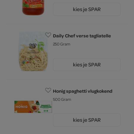
kies je SPAR
1.
99
Daily Chef verse tagliatelle
250 Gram
kies je SPAR
2.
79
Honig spaghetti vlugkokend
500 Gram
kies je SPAR
2.
25