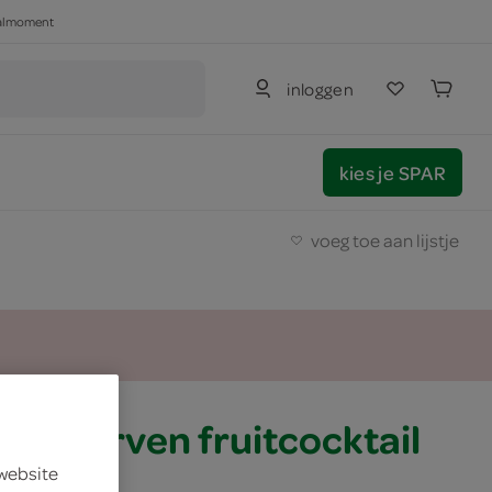
haalmoment
inloggen
kies je SPAR
voeg toe aan lijstje
conserven fruitcocktail
 website