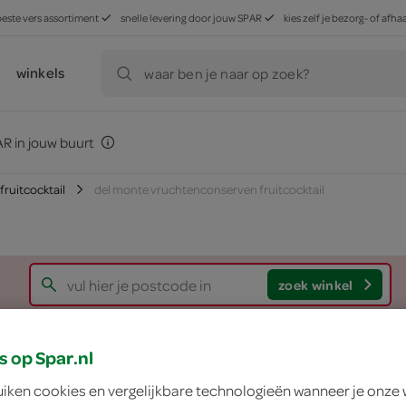
beste vers assortiment
snelle levering door jouw SPAR
kies zelf je bezorg- of af
winkels
waar ben je naar op zoek?
R in jouw buurt
fruitcocktail
del monte vruchtenconserven fruitcocktail
zoek winkel
Del Monte vruchten
s op Spar.nl
uiken cookies en vergelijkbare technologieën wanneer je onze
Del Monte