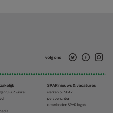
volg ons
zakelijk
SPAR nieuws & vacatures
igen
SPAR
winkel
werken bij
SPAR
oed
persberichten
downloaden
SPAR
logo's
edia