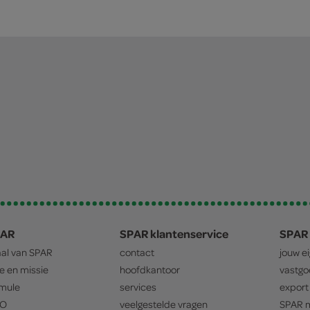
PAR
SPAR klantenservice
SPAR 
aal van
SPAR
contact
jouw e
ie en missie
hoofdkantoor
vastg
mule
services
export
O
veelgestelde vragen
SPAR
m