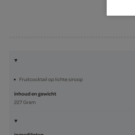
Fruitcocktail op lichte siroop
inhoud en gewicht
227 Gram
ingrediënten