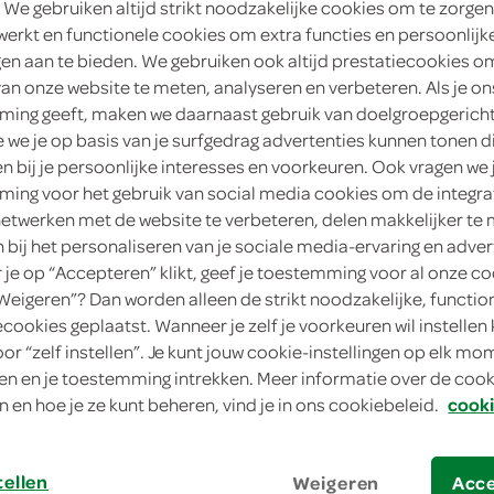
 We gebruiken altijd strikt noodzakelijke cookies om te zorgen
werkt en functionele cookies om extra functies en persoonlijk
2
.
19
ngen aan te bieden. We gebruiken ook altijd prestatiecookies o
van onze website te meten, analyseren en verbeteren. Als je on
227 Gram
ing geeft, maken we daarnaast gebruik van doelgroepgerich
we je op basis van je surfgedrag advertenties kunnen tonen d
in winkelmand
en bij je persoonlijke interesses en voorkeuren. Ook vragen we 
ing voor het gebruik van social media cookies om de integra
netwerken met de website te verbeteren, delen makkelijker te
n bij het personaliseren van je sociale media-ervaring en adver
Let op: aanbiedingen zijn niet zichtba
je op “Accepteren” klikt, geef je toestemming voor al onze co
verwerkt in de winkelmand.
“Weigeren”? Dan worden alleen de strikt noodzakelijke, functio
ecookies geplaatst. Wanneer je zelf je voorkeuren wil instellen 
oor “zelf instellen”. Je kunt jouw cookie-instellingen op elk m
Delmonte perfect voor in desserts
n en je toestemming intrekken. Meer informatie over de cooki
n en hoe je ze kunt beheren, vind je in ons cookiebeleid.
cooki
Delmonte vruchtenconserven fruitcocktail
ananas, druiven en kersen
tellen
fruitcocktail is kleine blokjes gesneden
Weigeren
Acc