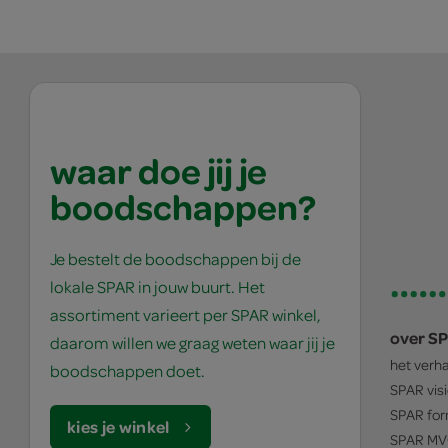
waar doe jij je
boodschappen?
Je bestelt de boodschappen bij de
lokale SPAR in jouw buurt. Het
assortiment varieert per SPAR winkel,
over S
daarom willen we graag weten waar jij je
het verh
boodschappen doet.
SPAR
vis
SPAR
for
kies je winkel
SPAR
MV