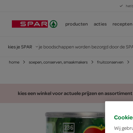
het 
producten
acties
recepten
kies je SPAR
je boodschappen worden bezorgd door de SPA
home
soepen, conserven, smaakmakers
fruitconserven
kies een winkel voor actuele prijzen en assortiment
Cookie
Wij gebr