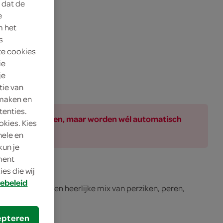
 dat de
e
m het
s
te cookies
ie
je
tie van
 maken en
tenties.
ar bij de producten, maar worden wél automatisch
okies. Kies
nele en
kun je
oment
es die wij
ebeleid
 bestaat uit een heerlijke mix van perziken, peren,
epteren