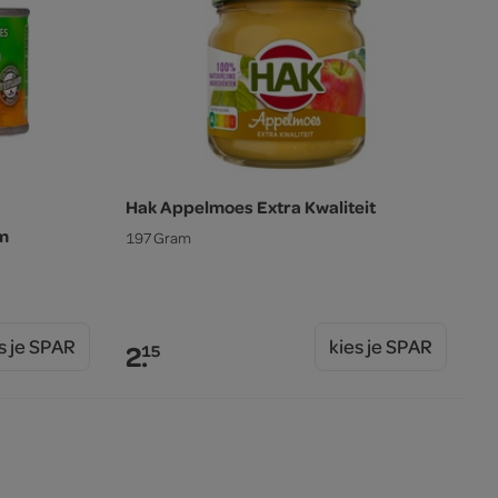
Hak Appelmoes Extra Kwaliteit
am
197 Gram
s je SPAR
kies je SPAR
2.
15