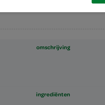
lekker in desserts, als topping op ijs of al
omschrijving
ingrediënten