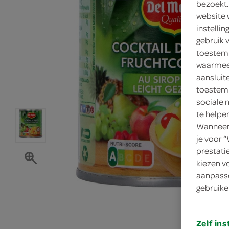
bezoekt.
website 
instelli
gebruik 
toestemm
waarmee 
aansluit
toestemm
sociale 
te helpe
Wanneer 
je voor 
prestati
kiezen v
aanpasse
gebruike
Zelf ins