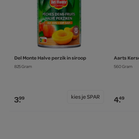
Del Monte Halve perzik in siroop
Aarts Kers
825 Gram
560 Gram
kies je SPAR
3.
4.
99
49