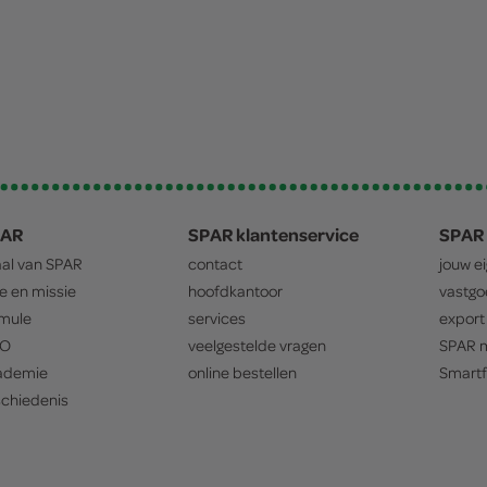
PAR
SPAR klantenservice
SPAR 
aal van
SPAR
contact
jouw e
ie en missie
hoofdkantoor
vastg
mule
services
export
O
veelgestelde vragen
SPAR
m
ademie
online bestellen
Smartf
chiedenis