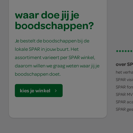
waar doe jij je
boodschappen?
Je bestelt de boodschappen bij de
lokale SPAR in jouw buurt. Het
assortiment varieert per SPAR winkel,
over S
daarom willen we graag weten waar jij je
het verh
boodschappen doet.
SPAR
vis
SPAR
for
kies je winkel
SPAR
MV
SPAR
ac
SPAR
ges