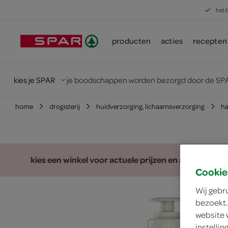
het 
producten
acties
recepten
kies je SPAR
je boodschappen worden bezorgd door de SPA
home
drogisterij
huidverzorging, lichaamsverzorging
h
kies een winkel voor actuele prijzen en assortiment
Cookie
Wij gebr
bezoekt.
website 
instelli