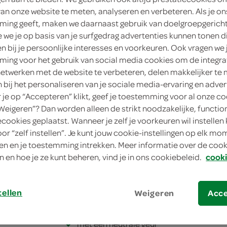
van onze website te meten, analyseren en verbeteren. Als je on
3
.
39
ing geeft, maken we daarnaast gebruik van doelgroepgerich
we je op basis van je surfgedrag advertenties kunnen tonen d
en bij je persoonlijke interesses en voorkeuren. Ook vragen we 
250 Milliliter
ing voor het gebruik van social media cookies om de integra
netwerken met de website te verbeteren, delen makkelijker te
in winkelmand
n bij het personaliseren van je sociale media-ervaring en adver
je op “Accepteren” klikt, geef je toestemming voor al onze co
“Weigeren”? Dan worden alleen de strikt noodzakelijke, functio
Let op: aanbiedingen zijn niet zichtba
ecookies geplaatst. Wanneer je zelf je voorkeuren wil instellen 
oor “zelf instellen”. Je kunt jouw cookie-instellingen op elk m
verwerkt in de winkelmand.
n en je toestemming intrekken. Meer informatie over de cooki
n en hoe je ze kunt beheren, vind je in ons cookiebeleid.
cooki
antibacteriële handzeep voor schone ha
maakt de huid zacht
tellen
Weigeren
Acc
en verwijdert hardnekkig vuil
met een neutrale geur