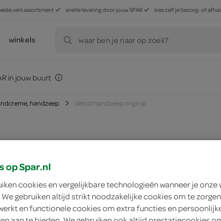
beste vers assortiment
snelle levering door jouw SPAR
kies zelf je bezorg- of af
winkels
waar ben je naar op zoek?
R in jouw buurt
andcreme, handzeep
dettol handzeep original
zoek winkel
s op Spar.nl
uiken cookies en vergelijkbare technologieën wanneer je onze
Dettol handzeep ori
 We gebruiken altijd strikt noodzakelijke cookies om te zorgen
werkt en functionele cookies om extra functies en persoonlijk
Dettol
ngen aan te bieden. We gebruiken ook altijd prestatiecookies o