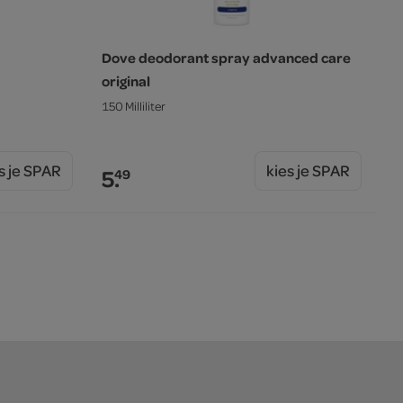
Dove deodorant spray advanced care
original
150 Milliliter
s je SPAR
kies je SPAR
5.
49