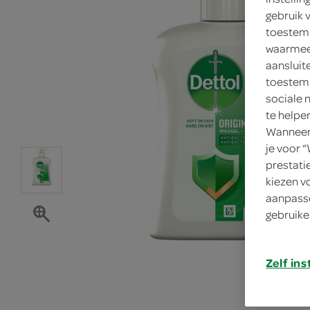
gebruik 
toestemm
waarmee 
aansluit
toestemm
sociale 
te helpe
Wanneer 
je voor 
prestati
kiezen v
aanpasse
gebruike
Zelf ins