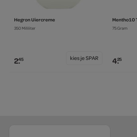
Hegron Uiercreme
Mentho10 
350 Milliliter
75 Gram
kies je SPAR
2.
4.
45
25