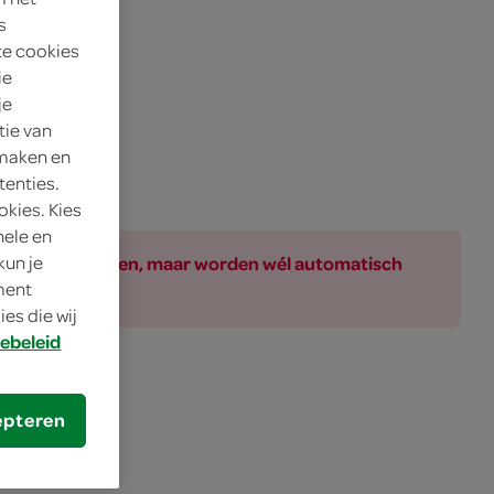
s
te cookies
ie
je
tie van
 maken en
tenties.
okies. Kies
nele en
ar bij de producten, maar worden wél automatisch
kun je
oment
es die wij
ebeleid
nden
epteren