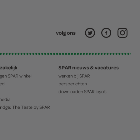
volg ons
zakelijk
SPAR nieuws & vacatures
igen
SPAR
winkel
werken bij
SPAR
oed
persberichten
downloaden
SPAR
logo's
edia
ridge: The Taste by
SPAR