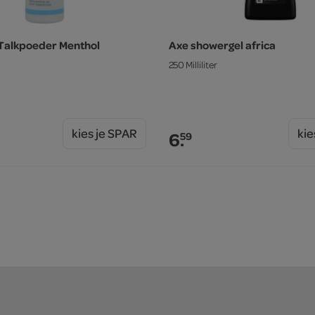
Talkpoeder Menthol
Axe showergel africa
250 Milliliter
kies je SPAR
kie
6.
59