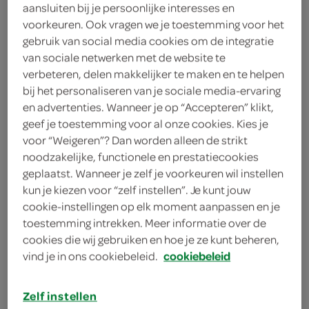
aansluiten bij je persoonlijke interesses en
6
.
39
voorkeuren. Ook vragen we je toestemming voor het
gebruik van social media cookies om de integratie
van sociale netwerken met de website te
50 Milliliter
verbeteren, delen makkelijker te maken en te helpen
bij het personaliseren van je sociale media-ervaring
en advertenties. Wanneer je op “Accepteren” klikt,
Let op: aanbiedingen zijn niet zichtbaar bij de
geef je toestemming voor al onze cookies. Kies je
producten, maar worden wél automatisch
voor “Weigeren”? Dan worden alleen de strikt
verwerkt in de winkelmand.
noodzakelijke, functionele en prestatiecookies
geplaatst. Wanneer je zelf je voorkeuren wil instellen
kun je kiezen voor “zelf instellen”. Je kunt jouw
de klassieke deodorant van Dove en is al jarenlang
cookie-instellingen op elk moment aanpassen en je
topfavoriet bij Nederlandse vrouwen voor de
toestemming intrekken. Meer informatie over de
cookies die wij gebruiken en hoe je ze kunt beheren,
verzorging van gevoelige oksels
vind je in ons cookiebeleid.
cookiebeleid
met 0% alcohol
biedt tot 48 uur bescherming tegen zweet en
Zelf instellen
lichaamsgeur