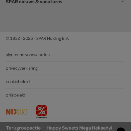
SPAR nieuws & vacatures
© 1932 - 2026 - SPAR Holding B.V.
algemene voorwaarden
privacyverklaring
cookiebeleid
prijsbeleid
Terugroepactie
Happy Sweets Mega Heksehyl
|
in winkelmand