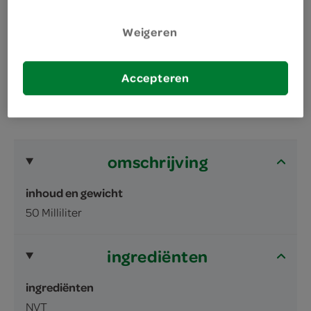
de roller bevat een verbeterde formule met
Weigeren
Triple Moisturising-technologie
Accepteren
omschrijving
inhoud en gewicht
50 Milliliter
ingrediënten
ingrediënten
NVT