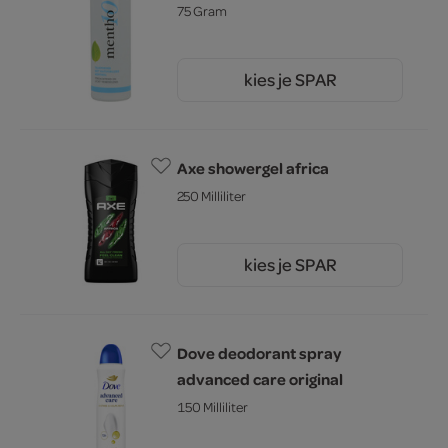
75 Gram
kies je SPAR
4.
25
Axe showergel africa
250 Milliliter
kies je SPAR
6.
59
Dove deodorant spray
advanced care original
150 Milliliter