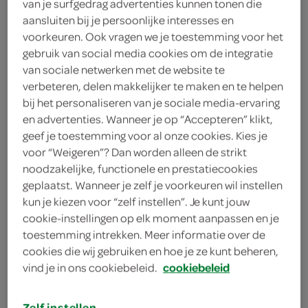
van je surfgedrag advertenties kunnen tonen die
aansluiten bij je persoonlijke interesses en
Dove
voorkeuren. Ook vragen we je toestemming voor het
gebruik van social media cookies om de integratie
4
.
29
van sociale netwerken met de website te
verbeteren, delen makkelijker te maken en te helpen
250 Milliliter
bij het personaliseren van je sociale media-ervaring
en advertenties. Wanneer je op “Accepteren” klikt,
geef je toestemming voor al onze cookies. Kies je
voor “Weigeren”? Dan worden alleen de strikt
Let op: aanbiedingen zijn niet zichtbaar bij de
noodzakelijke, functionele en prestatiecookies
producten, maar worden wél automatisch
geplaatst. Wanneer je zelf je voorkeuren wil instellen
verwerkt in de winkelmand.
kun je kiezen voor “zelf instellen”. Je kunt jouw
cookie-instellingen op elk moment aanpassen en je
toestemming intrekken. Meer informatie over de
met de 24H MicroMoisture technologie voor
cookies die wij gebruiken en hoe je ze kunt beheren,
verzorging en hydratatie
vind je in ons cookiebeleid.
cookiebeleid
de fles van deze douchegel is gemaakt van
100% gerecycled plastic*
Zelf instellen