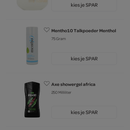
kies je SPAR
2.
45
Mentho10 Talkpoeder Menthol
75 Gram
kies je SPAR
4.
25
Axe showergel africa
250 Milliliter
kies je SPAR
6.
59