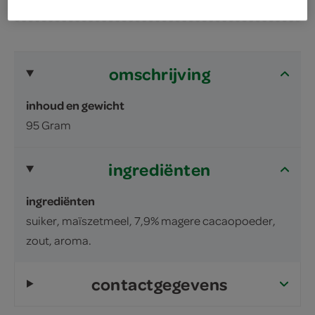
omschrijving
inhoud en gewicht
95 Gram
ingrediënten
ingrediënten
suiker, maïszetmeel, 7,9% magere cacaopoeder,
zout, aroma.
contactgegevens