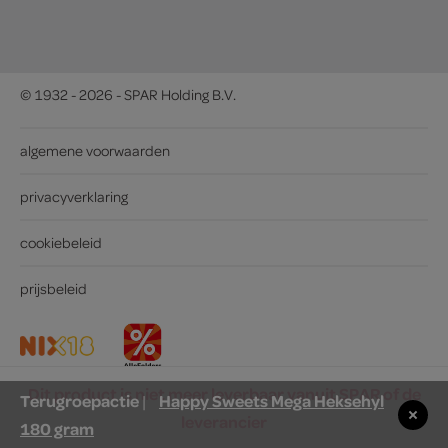
© 1932 - 2026 - SPAR Holding B.V.
algemene voorwaarden
privacyverklaring
cookiebeleid
prijsbeleid
Dit product is niet meer leverbaar vanuit SPAR of de
Terugroepactie
Happy Sweets Mega Heksehyl
|
leverancier
180 gram