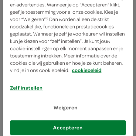
en advertenties. Wanneer je op “Accepteren” klikt,
geef je toestemming voor al onze cookies. Kies je
Dr. Oetker
voor “Weigeren”? Dan worden alleen de strikt
95 Gram
noodzakelijke, functionele en prestatiecookies
geplaatst. Wanneer je zelf je voorkeuren wil instellen
kun je kiezen voor “zelf instellen”. Je kunt jouw
Let op: aanbiedingen zijn niet zichtbaar bij de
cookie-instellingen op elk moment aanpassen en je
producten, maar worden wél automatisch
toestemming intrekken. Meer informatie over de
verwerkt in de winkelmand.
cookies die wij gebruiken en hoe je ze kunt beheren,
vind je in ons cookiebeleid.
cookiebeleid
kwaliteit is het beste recept
Zelf instellen
Klaar in een handomdraai
Maak makkelijk een heerlijk dessert
Weigeren
Chocoladesmaak
Accepteren