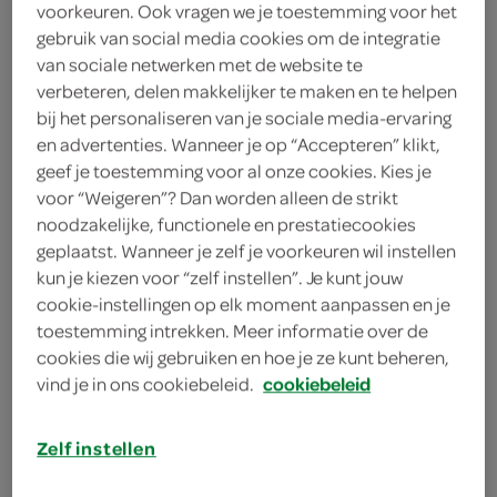
voorkeuren. Ook vragen we je toestemming voor het
gebruik van social media cookies om de integratie
FoodClub
van sociale netwerken met de website te
32
.-
verbeteren, delen makkelijker te maken en te helpen
bij het personaliseren van je sociale media-ervaring
en advertenties. Wanneer je op “Accepteren” klikt,
1 Stuks
geef je toestemming voor al onze cookies. Kies je
voor “Weigeren”? Dan worden alleen de strikt
noodzakelijke, functionele en prestatiecookies
Let op: aanbiedingen zijn niet zichtbaar bij de
geplaatst. Wanneer je zelf je voorkeuren wil instellen
producten, maar worden wél automatisch
kun je kiezen voor “zelf instellen”. Je kunt jouw
cookie-instellingen op elk moment aanpassen en je
verwerkt in de winkelmand.
toestemming intrekken. Meer informatie over de
cookies die wij gebruiken en hoe je ze kunt beheren,
vind je in ons cookiebeleid.
cookiebeleid
6 Belegde broodjes (zoals kaas, gezond en gegrilde
kip), 1 L. melk en 1L. vers geperst sinaasappelsap
Zelf instellen
lekker voor onderweg