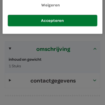
boordevol lekkers
Weigeren
een complete lunch
Accepteren
omschrijving
inhoud en gewicht
1 Stuks
contactgegevens