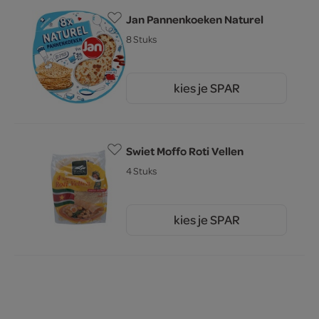
Jan Pannenkoeken Naturel
8 Stuks
kies je SPAR
3.
29
Swiet Moffo Roti Vellen
4 Stuks
kies je SPAR
2.
95