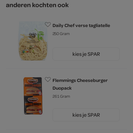
anderen kochten ook
Daily Chef verse tagliatelle
250 Gram
kies je SPAR
2.
79
Flemmings Cheeseburger
Duopack
261 Gram
kies je SPAR
2.
45