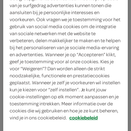
van je surfgedrag advertenties kunnen tonen die
meergranen Beemster
aansluiten bij je persoonlijke interesses en
voorkeuren. Ook vragen we je toestemming voor het
kaas
gebruik van social media cookies om de integratie
van sociale netwerken met de website te
verbeteren, delen makkelijker te maken en te helpen
FoodClub
bij het personaliseren van je sociale media-ervaring
4
.
en advertenties. Wanneer je op “Accepteren” klikt,
25
geef je toestemming voor al onze cookies. Kies je
voor “Weigeren”? Dan worden alleen de strikt
1 Stuks
noodzakelijke, functionele en prestatiecookies
geplaatst. Wanneer je zelf je voorkeuren wil instellen
kun je kiezen voor “zelf instellen”. Je kunt jouw
Let op: aanbiedingen zijn niet zichtbaar bij de
cookie-instellingen op elk moment aanpassen en je
producten, maar worden wél automatisch
toestemming intrekken. Meer informatie over de
cookies die wij gebruiken en hoe je ze kunt beheren,
verwerkt in de winkelmand.
vind je in ons cookiebeleid.
cookiebeleid