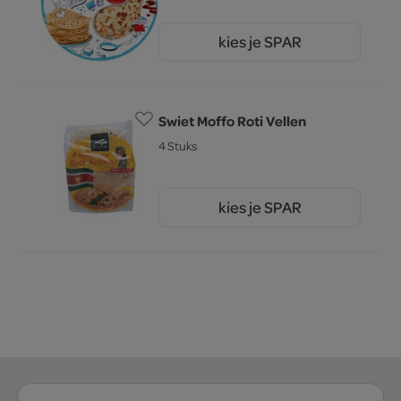
kies je SPAR
3.
29
Swiet Moffo Roti Vellen
4 Stuks
kies je SPAR
2.
95