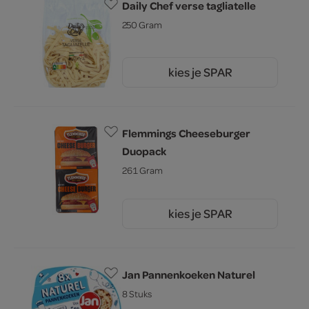
Daily Chef verse tagliatelle
250 Gram
kies je SPAR
2.
79
Flemmings Cheeseburger
Duopack
261 Gram
kies je SPAR
2.
45
Jan Pannenkoeken Naturel
8 Stuks