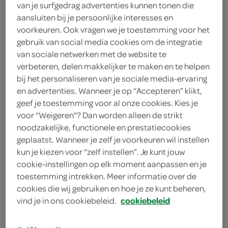
van je surfgedrag advertenties kunnen tonen die
rustiek wit Beemster
aansluiten bij je persoonlijke interesses en
voorkeuren. Ook vragen we je toestemming voor het
gebruik van social media cookies om de integratie
kaas
van sociale netwerken met de website te
verbeteren, delen makkelijker te maken en te helpen
FoodClub
bij het personaliseren van je sociale media-ervaring
en advertenties. Wanneer je op “Accepteren” klikt,
4
.
25
geef je toestemming voor al onze cookies. Kies je
voor “Weigeren”? Dan worden alleen de strikt
noodzakelijke, functionele en prestatiecookies
1 Stuks
geplaatst. Wanneer je zelf je voorkeuren wil instellen
kun je kiezen voor “zelf instellen”. Je kunt jouw
cookie-instellingen op elk moment aanpassen en je
Let op: aanbiedingen zijn niet zichtbaar bij de
toestemming intrekken. Meer informatie over de
producten, maar worden wél automatisch
cookies die wij gebruiken en hoe je ze kunt beheren,
verwerkt in de winkelmand.
vind je in ons cookiebeleid.
cookiebeleid