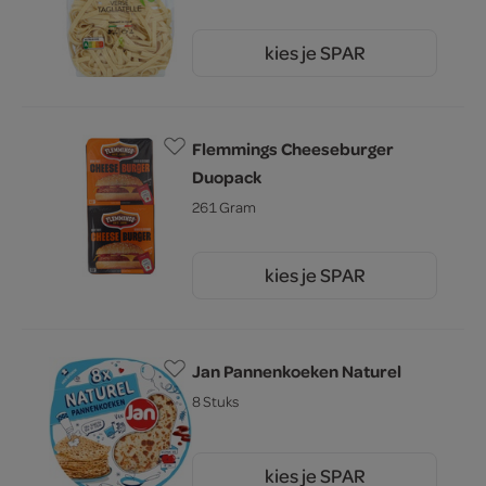
kies je SPAR
2.
79
Flemmings Cheeseburger
Duopack
261 Gram
kies je SPAR
2.
45
Jan Pannenkoeken Naturel
8 Stuks
kies je SPAR
3.
29