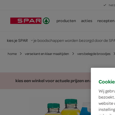
het 
producten
acties
recepten
kies je SPAR
je boodschappen worden bezorgd door de SPA
home
verse kant en klaar maaltijden
vers belegde broodjes
kies een winkel voor actuele prijzen en assortiment
Cookie
Wij gebr
bezoekt.
website 
instelli