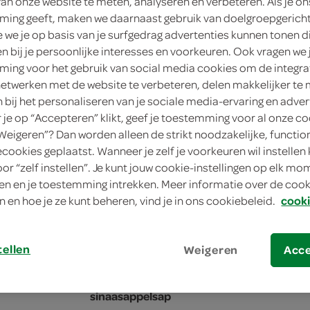
personen
van onze website te meten, analyseren en verbeteren. Als je on
ing geeft, maken we daarnaast gebruik van doelgroepgerich
we je op basis van je surfgedrag advertenties kunnen tonen d
FoodClub
en bij je persoonlijke interesses en voorkeuren. Ook vragen we 
66
.-
ing voor het gebruik van social media cookies om de integra
netwerken met de website te verbeteren, delen makkelijker te
n bij het personaliseren van je sociale media-ervaring en adver
1 Stuks
je op “Accepteren” klikt, geef je toestemming voor al onze co
“Weigeren”? Dan worden alleen de strikt noodzakelijke, functio
in winkelmand
ecookies geplaatst. Wanneer je zelf je voorkeuren wil instellen 
oor “zelf instellen”. Je kunt jouw cookie-instellingen op elk m
n en je toestemming intrekken. Meer informatie over de cooki
n en hoe je ze kunt beheren, vind je in ons cookiebeleid.
cooki
Let op: aanbiedingen zijn niet zichtba
verwerkt in de winkelmand.
tellen
Weigeren
Acc
12 Belegde broodjes (zoals carpaccio, gero
sinaasappelsap