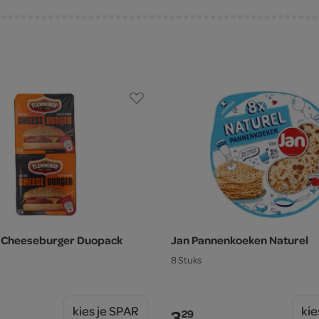
 Cheeseburger Duopack
Jan Pannenkoeken Naturel
8 Stuks
kies je SPAR
kie
3.
29