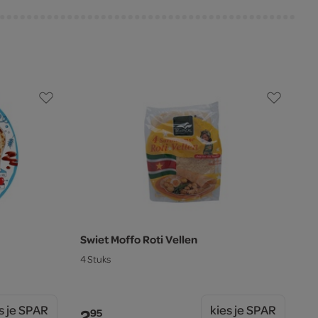
Swiet Moffo Roti Vellen
4 Stuks
s je SPAR
kies je SPAR
2.
95