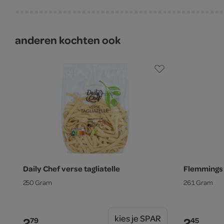
anderen kochten ook
Daily Chef verse tagliatelle
Flemmings
250 Gram
261 Gram
kies je SPAR
2.
2.
79
45