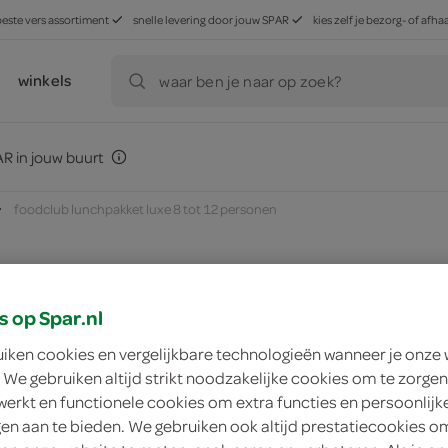
beste vers assortiment
snelle levering door jouw SPAR
kies zelf je bezorg- of af
winkels
waar ben je naar op zoek?
R in jouw buurt
foodclub lunchpakket luxe 8 tot 12 personen
zoek winkel
s op Spar.nl
uiken cookies en vergelijkbare technologieën wanneer je onze
 We gebruiken altijd strikt noodzakelijke cookies om te zorgen
FoodClub Lunchpakk
werkt en functionele cookies om extra functies en persoonlijk
ngen aan te bieden. We gebruiken ook altijd prestatiecookies o