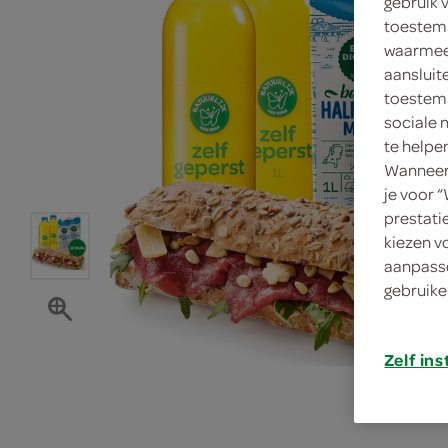
gebruik 
toestemm
waarmee 
aansluit
toestemm
sociale 
te helpe
Wanneer 
je voor 
prestati
kiezen v
aanpasse
gebruike
Zelf ins