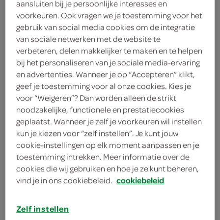
aansluiten bij je persoonlijke interesses en
voorkeuren. Ook vragen we je toestemming voor het
FoodClub
gebruik van social media cookies om de integratie
van sociale netwerken met de website te
6
.
25
verbeteren, delen makkelijker te maken en te helpen
bij het personaliseren van je sociale media-ervaring
1 Stuks
en advertenties. Wanneer je op “Accepteren” klikt,
geef je toestemming voor al onze cookies. Kies je
voor “Weigeren”? Dan worden alleen de strikt
Let op: aanbiedingen zijn niet zichtbaar bij de
noodzakelijke, functionele en prestatiecookies
geplaatst. Wanneer je zelf je voorkeuren wil instellen
producten, maar worden wél automatisch
kun je kiezen voor “zelf instellen”. Je kunt jouw
verwerkt in de winkelmand.
cookie-instellingen op elk moment aanpassen en je
toestemming intrekken. Meer informatie over de
cookies die wij gebruiken en hoe je ze kunt beheren,
combineer tomaat, kaas en ham in één bak, ideaal als
vind je in ons cookiebeleid.
cookiebeleid
frisse maar luxe lunch of lichte avondmaaltijd
Zelf instellen