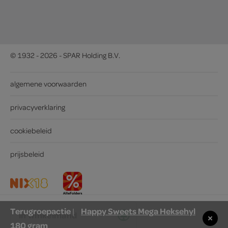
© 1932 - 2026 - SPAR Holding B.V.
algemene voorwaarden
privacyverklaring
cookiebeleid
prijsbeleid
Terugroepactie
Happy Sweets Mega Heksehyl
|
in winkelmand
180 gram