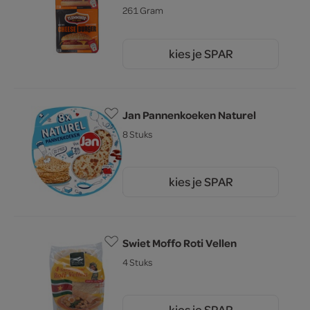
261 Gram
kies je SPAR
2.
45
Jan Pannenkoeken Naturel
8 Stuks
kies je SPAR
3.
29
Swiet Moffo Roti Vellen
4 Stuks
kies je SPAR