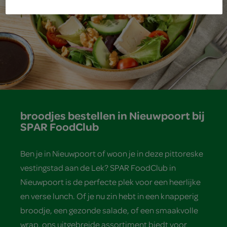
broodjes bestellen in Nieuwpoort bij
SPAR FoodClub
Ben je in Nieuwpoort of woon je in deze pittoreske
vestingstad aan de Lek? SPAR FoodClub in
Nieuwpoort is de perfecte plek voor een heerlijke
en verse lunch. Of je nu zin hebt in een knapperig
broodje, een gezonde salade, of een smaakvolle
wrap, ons uitgebreide assortiment biedt voor