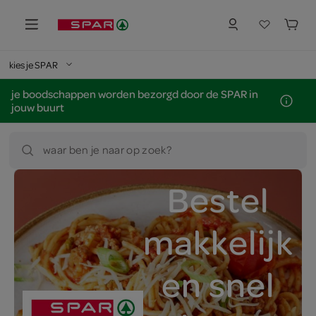
kies je SPAR
je boodschappen worden bezorgd door de SPAR in
jouw buurt
waar ben je naar op zoek?
Bestel
makkelijk
en snel