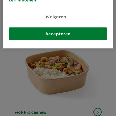
Weigeren
spaghetti carbonara
Accepteren
wok kip cashew