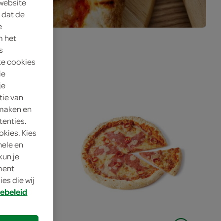
 website
 dat de
e
m het
s
te cookies
ie
je
tie van
 maken en
tenties.
okies. Kies
nele en
kun je
oment
es die wij
ebeleid