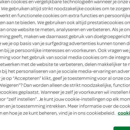
uiken cookies en vergelijkbare technologieën wanneer je onze
zoek mijn SPAR
 We gebruiken altijd strikt noodzakelijke cookies om te zorgen
werkt en functionele cookies om extra functies en persoonlijk
ngen aan te bieden. We gebruiken ook altijd prestatiecookies o
van onze website te meten, analyseren en verbeteren. Als je on
ing geeft, maken we daarnaast gebruik van doelgroepgerich
we je op basis van je surfgedrag advertenties kunnen tonen d
en bij je persoonlijke interesses en voorkeuren. Ook vragen we 
ing voor het gebruik van social media cookies om de integra
netwerken met de website te verbeteren, delen makkelijker te
n bij het personaliseren van je sociale media-ervaring en adver
je op “Accepteren” klikt, geef je toestemming voor al onze co
“Weigeren”? Dan worden alleen de strikt noodzakelijke, functio
ecookies geplaatst. Wanneer je zelf je voorkeuren wil instellen 
oor “zelf instellen”. Je kunt jouw cookie-instellingen op elk m
n en je toestemming intrekken. Meer informatie over de cooki
n en hoe je ze kunt beheren, vind je in ons cookiebeleid.
cooki