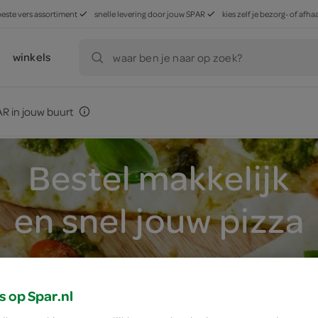
beste vers assortiment
snelle levering door jouw SPAR
kies zelf je bezorg- of af
winkels
waar ben je naar op zoek?
R in jouw buurt
Bestel makkelijk
en snel jouw pizza
selecteer jouw SPAR FoodClub
s op Spar.nl