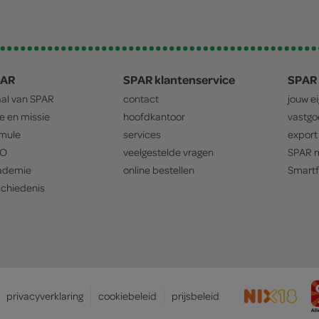
PAR
SPAR klantenservice
SPAR 
aal van
SPAR
contact
jouw e
ie en missie
hoofdkantoor
vastg
mule
services
export
O
veelgestelde vragen
SPAR
m
ademie
online bestellen
Smartf
chiedenis
privacyverklaring
cookiebeleid
prijsbeleid