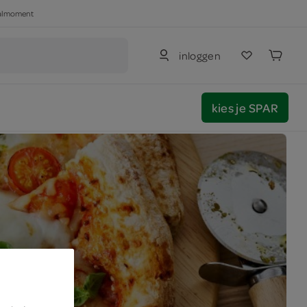
haalmoment
inloggen
kies je SPAR