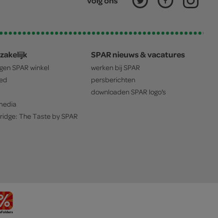
volg ons
zakelijk
SPAR nieuws & vacatures
igen
SPAR
winkel
werken bij
SPAR
oed
persberichten
downloaden
SPAR
logo's
edia
ridge: The Taste by
SPAR