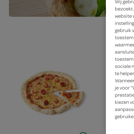
Wij gebr
bezoekt.
website 
instelli
gebruik 
toestemm
waarmee 
aansluit
toestemm
sociale 
te helpe
Wanneer 
je voor 
prestati
kiezen v
aanpasse
gebruike