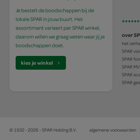
Je bestelt de boodschappen bij de
lokale SPAR in jouw buurt. Het
assortiment varieert per SPAR winkel,
over S
daarom willen we graag weten waar jij je
het verh
boodschappen doet.
SPAR
vis
SPAR
for
kies je winkel
SPAR
MV
SPAR
ac
SPAR
ges
© 1932 - 2026 - SPAR Holding B.V.
algemene voorwaarden