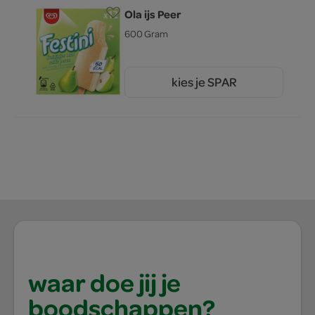
Ola ijs Peer
600 Gram
kies je SPAR
4.
89
waar doe jij je
boodschappen?