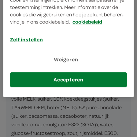
omschrijving
toestemming intrekken. Meer informatie over de
cookies die wij gebruiken en hoe je ze kunt beheren,
vind je in ons cookiebeleid.
cookiebeleid
Roomijs met koekdeegstukjes en pure
chocoladeschaafsel
Zelf instellen
inhoud en gewicht
500 Milliliter
Weigeren
ingrediënten
Accepteren
ingrediënten
volle MELK, suiker, 10% koekdeegstukjes (suiker,
TARWEBLOEM, boter (MELK), 5% pure chocolade
(suiker, cacaomassa, cacaoboter, natuurlijk
vanillearoma, emulgator: E322 (SOJA)), water,
glucose-fructosestroop, zout, rijsmiddel: E500,