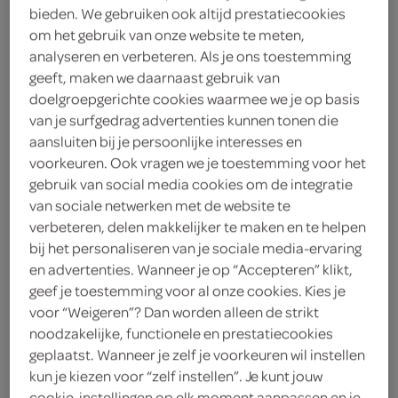
bieden. We gebruiken ook altijd prestatiecookies
om het gebruik van onze website te meten,
g'woon
analyseren en verbeteren. Als je ons toestemming
3
.
geeft, maken we daarnaast gebruik van
49
doelgroepgerichte cookies waarmee we je op basis
van je surfgedrag advertenties kunnen tonen die
500 Milliliter
aansluiten bij je persoonlijke interesses en
voorkeuren. Ook vragen we je toestemming voor het
gebruik van social media cookies om de integratie
Let op: aanbiedingen zijn niet zichtbaar bij de
van sociale netwerken met de website te
producten, maar worden wél automatisch
verbeteren, delen makkelijker te maken en te helpen
verwerkt in de winkelmand.
bij het personaliseren van je sociale media-ervaring
en advertenties. Wanneer je op “Accepteren” klikt,
geef je toestemming voor al onze cookies. Kies je
voor “Weigeren”? Dan worden alleen de strikt
noodzakelijke, functionele en prestatiecookies
geplaatst. Wanneer je zelf je voorkeuren wil instellen
kun je kiezen voor “zelf instellen”. Je kunt jouw
cookie-instellingen op elk moment aanpassen en je