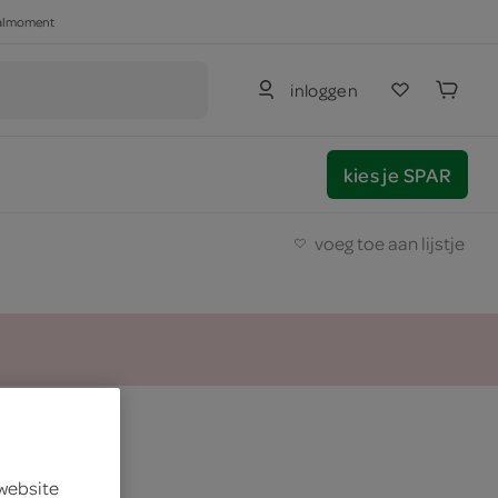
haalmoment
inloggen
kies je SPAR
voeg toe aan lijstje
 website