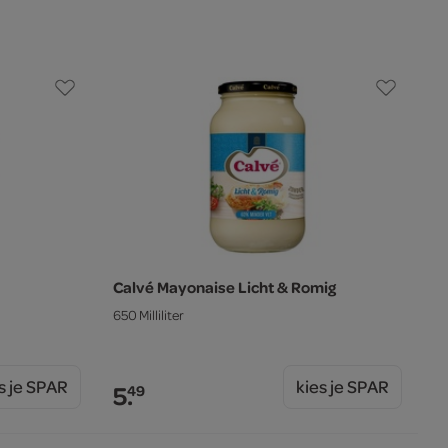
Calvé Mayonaise Licht & Romig
650 Milliliter
s je SPAR
kies je SPAR
5.
49