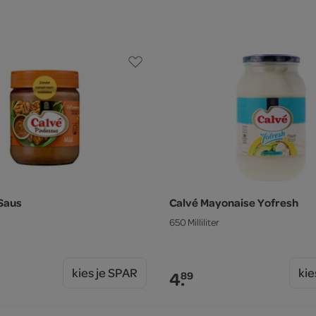
Saus
Calvé Mayonaise Yofresh
650 Milliliter
kies je SPAR
kie
4.
89