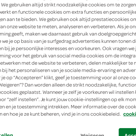
 We gebruiken altijd strikt noodzakelijke cookies om te zorgen
0
.
werkt en functionele cookies om extra functies en persoonlijk
69
ngen aan te bieden. We gebruiken ook altijd prestatiecookies o
van onze website te meten, analyseren en verbeteren. Als je on
350 Milliliter
ing geeft, maken we daarnaast gebruik van doelgroepgerich
we je op basis van je surfgedrag advertenties kunnen tonen d
in winkelmand
en bij je persoonlijke interesses en voorkeuren. Ook vragen we 
ing voor het gebruik van social media cookies om de integra
netwerken met de website te verbeteren, delen makkelijker te
n bij het personaliseren van je sociale media-ervaring en adver
Let op: aanbiedingen zijn niet zichtba
je op “Accepteren” klikt, geef je toestemming voor al onze co
verwerkt in de winkelmand.
“Weigeren”? Dan worden alleen de strikt noodzakelijke, functio
ecookies geplaatst. Wanneer je zelf je voorkeuren wil instellen 
oor “zelf instellen”. Je kunt jouw cookie-instellingen op elk m
je vindt het bij SPAR!
n en je toestemming intrekken. Meer informatie over de cooki
n en hoe je ze kunt beheren, vind je in ons cookiebeleid.
cooki
g'woon lekker bij de friet
zacht en romige mayonaise
met 2 sterren Beter Leven keurmerk
tellen
Weigeren
Acc