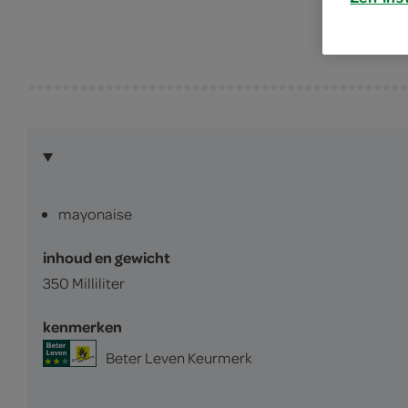
mayonaise
inhoud en gewicht
350 Milliliter
kenmerken
Beter Leven Keurmerk