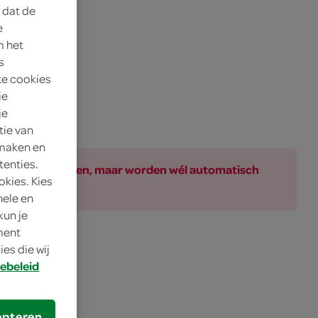
 dat de
e
m het
s
te cookies
ie
je
tie van
 maken en
tenties.
ar bij de producten, maar worden wél automatisch
okies. Kies
nele en
kun je
oment
es die wij
ebeleid
epteren