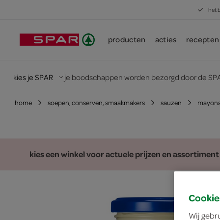
het 
producten
acties
recepten
kies je SPAR
je boodschappen worden bezorgd door de SPA
home
soepen, conserven, smaakmakers
sauzen
mayona
kies een winkel voor actuele prijzen en assortiment
Cookie
Wij gebr