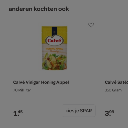
anderen kochten ook
Calvé Vinigar Honing Appel
Calvé Saté
70 Milliliter
350 Gram
kies je SPAR
1.
3.
45
99