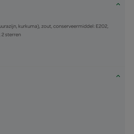
urazijn, kurkuma), zout, conserveermiddel: E202,
 2 sterren