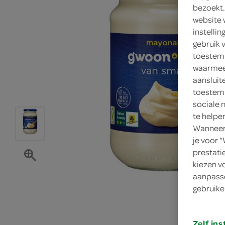
bezoekt.
website 
instelli
gebruik 
toestemm
waarmee 
aansluit
toestemm
sociale 
te helpe
Wanneer 
je voor 
prestati
kiezen v
aanpasse
gebruike
Zelf ins