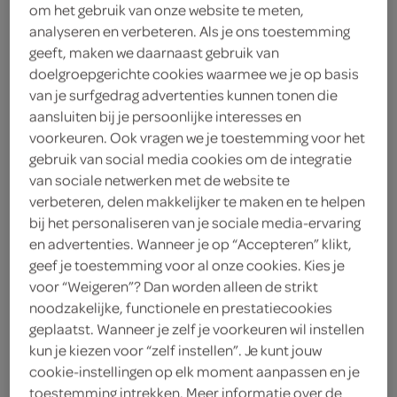
om het gebruik van onze website te meten,
2
.
09
analyseren en verbeteren. Als je ons toestemming
geeft, maken we daarnaast gebruik van
doelgroepgerichte cookies waarmee we je op basis
300 Gram
van je surfgedrag advertenties kunnen tonen die
aansluiten bij je persoonlijke interesses en
voorkeuren. Ook vragen we je toestemming voor het
Let op: aanbiedingen zijn niet zichtbaar bij de
gebruik van social media cookies om de integratie
producten, maar worden wél automatisch
van sociale netwerken met de website te
verwerkt in de winkelmand.
verbeteren, delen makkelijker te maken en te helpen
bij het personaliseren van je sociale media-ervaring
en advertenties. Wanneer je op “Accepteren” klikt,
geef je toestemming voor al onze cookies. Kies je
voor “Weigeren”? Dan worden alleen de strikt
noodzakelijke, functionele en prestatiecookies
geplaatst. Wanneer je zelf je voorkeuren wil instellen
kun je kiezen voor “zelf instellen”. Je kunt jouw
omschrijving
cookie-instellingen op elk moment aanpassen en je
toestemming intrekken. Meer informatie over de