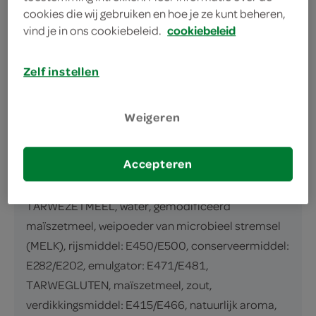
cookies die wij gebruiken en hoe je ze kunt beheren,
Muffin met vanillesmaak
vind je in ons cookiebeleid.
cookiebeleid
inhoud en gewicht
300 Gram
Zelf instellen
ingrediënten
Weigeren
ingrediënten
Accepteren
suiker, SCHARRELKIPPENEI, raapzaadolie,
TARWEBLOEM, stabilisator: E422/E420,
TARWEZETMEEL, water, gemodificeerd
maïszetmeel, weipoeder van microbieel stremsel
(MELK), rijsmiddel: E450/E500, conserveermiddel:
E282/E202, emulgator: E471/E481,
TARWEGLUTEN, maïszetmeel, zout,
verdikkingsmiddel: E415/E466, natuurlijk aroma,