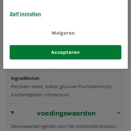
omschrijving
Zelf instellen
Perziken op siroop
Weigeren
inhoud en gewicht
425 Gram
Accepteren
ingrediënten
ingrediënten
Perziken, water, suiker, glucose-fructosestroop,
zuurteregelaar: citroenzuur.
voedingswaarden
Deze waarden gelden voor het onbereide product