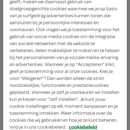
geeft, maken we daarnaast gebruik van
doelgroepgerichte cookies waarmee we je op basis
g'woon
van je surfgedrag advertenties kunnen tonen die
aansluiten bij je persoonlijke interesses en
1
.
85
voorkeuren. Ook vragen we je toestemming voor het
gebruik van social media cookies om de integratie
425 Gram
van sociale netwerken met de website te
verbeteren, delen makkelijker te maken en te helpen
bij het personaliseren van je sociale media-ervaring
en advertenties. Wanneer je op “Accepteren” klikt,
Let op: aanbiedingen zijn niet zichtbaar bij de
geef je toestemming voor al onze cookies. Kies je
producten, maar worden wél automatisch
voor “Weigeren”? Dan worden alleen de strikt
verwerkt in de winkelmand.
noodzakelijke, functionele en prestatiecookies
geplaatst. Wanneer je zelf je voorkeuren wil instellen
kun je kiezen voor “zelf instellen”. Je kunt jouw
cookie-instellingen op elk moment aanpassen en je
toestemming intrekken. Meer informatie over de
cookies die wij gebruiken en hoe je ze kunt beheren,
vind je in ons cookiebeleid.
cookiebeleid