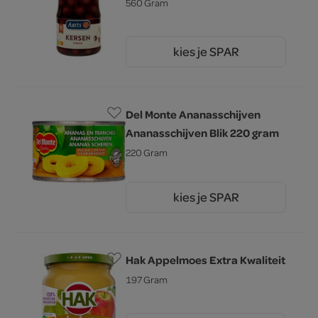
560 Gram
kies je SPAR
4.
49
Del Monte Ananasschijven
Ananasschijven Blik 220 gram
220 Gram
kies je SPAR
1.
85
Hak Appelmoes Extra Kwaliteit
197 Gram