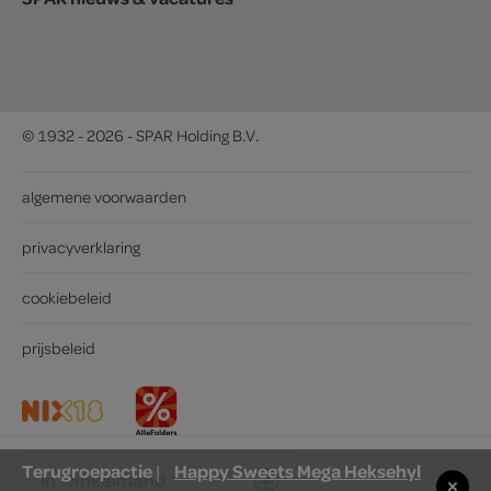
© 1932 - 2026 - SPAR Holding B.V.
algemene voorwaarden
privacyverklaring
cookiebeleid
prijsbeleid
Terugroepactie
Happy Sweets Mega Heksehyl
|
in winkelmand