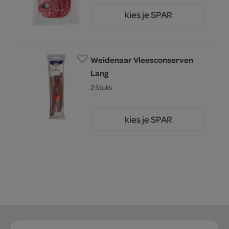
kies je SPAR
3.
09
Weidenaar Vleesconserven
Lang
2 Stuks
kies je SPAR
4.
65