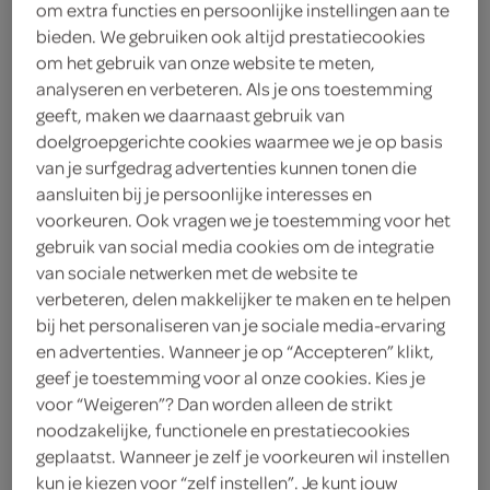
om extra functies en persoonlijke instellingen aan te
bieden. We gebruiken ook altijd prestatiecookies
g'woon
om het gebruik van onze website te meten,
1
.
analyseren en verbeteren. Als je ons toestemming
89
geeft, maken we daarnaast gebruik van
doelgroepgerichte cookies waarmee we je op basis
400 Gram
van je surfgedrag advertenties kunnen tonen die
aansluiten bij je persoonlijke interesses en
voorkeuren. Ook vragen we je toestemming voor het
Let op: aanbiedingen zijn niet zichtbaar bij de
gebruik van social media cookies om de integratie
van sociale netwerken met de website te
producten, maar worden wél automatisch
verbeteren, delen makkelijker te maken en te helpen
verwerkt in de winkelmand.
bij het personaliseren van je sociale media-ervaring
en advertenties. Wanneer je op “Accepteren” klikt,
geef je toestemming voor al onze cookies. Kies je
g'woon ragout kippenvlees smeuïge kipragout die je
voor “Weigeren”? Dan worden alleen de strikt
zo verwarmt, ideaal om pasteitjes te vullen voor een
noodzakelijke, functionele en prestatiecookies
snelle, hartige maaltijd of borrelhapje
geplaatst. Wanneer je zelf je voorkeuren wil instellen
kun je kiezen voor “zelf instellen”. Je kunt jouw
even opwarmen en smullen maar