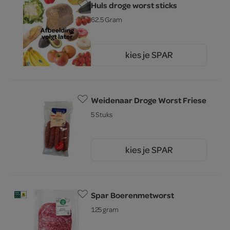
Huls droge worst sticks
62.5 Gram
kies je SPAR
2.
59
Weidenaar Droge Worst Friese
5 Stuks
kies je SPAR
4.
65
Spar Boerenmetworst
125 gram