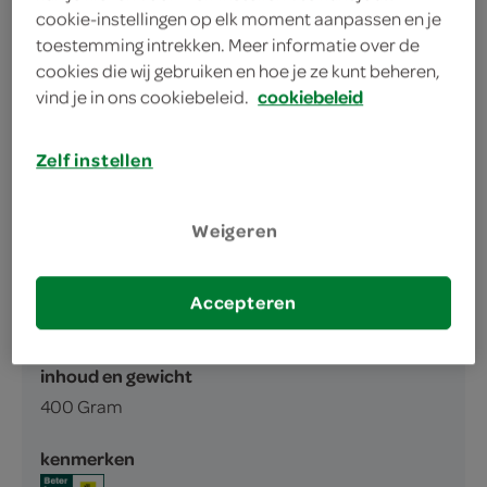
cookie-instellingen op elk moment aanpassen en je
een echte klassieker
toestemming intrekken. Meer informatie over de
heerlijk voor in een pasteitje
cookies die wij gebruiken en hoe je ze kunt beheren,
vind je in ons cookiebeleid.
cookiebeleid
Zelf instellen
Weigeren
omschrijving
Accepteren
Kippenragout
inhoud en gewicht
400 Gram
kenmerken