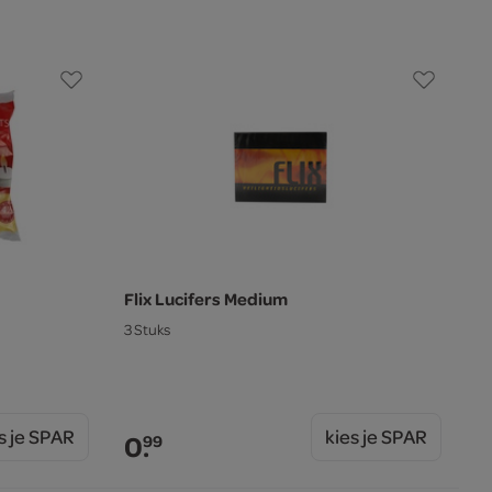
Flix Lucifers Medium
3 Stuks
s je SPAR
kies je SPAR
0.
99