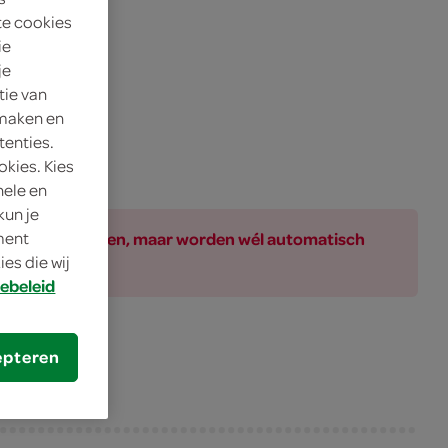
te cookies
ie
je
tie van
 maken en
tenties.
okies. Kies
nele en
kun je
ar bij de producten, maar worden wél automatisch
oment
es die wij
ebeleid
epteren