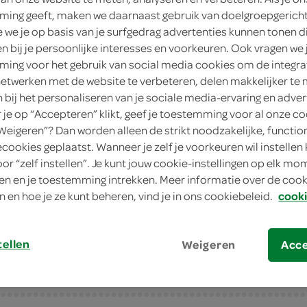
ing geeft, maken we daarnaast gebruik van doelgroepgerich
4
.
19
we je op basis van je surfgedrag advertenties kunnen tonen d
en bij je persoonlijke interesses en voorkeuren. Ook vragen we 
ing voor het gebruik van social media cookies om de integra
1 Stuks
netwerken met de website te verbeteren, delen makkelijker te
n bij het personaliseren van je sociale media-ervaring en adver
in winkelmand
je op “Accepteren” klikt, geef je toestemming voor al onze co
“Weigeren”? Dan worden alleen de strikt noodzakelijke, functio
ecookies geplaatst. Wanneer je zelf je voorkeuren wil instellen 
Let op: aanbiedingen zijn niet zichtba
oor “zelf instellen”. Je kunt jouw cookie-instellingen op elk m
n en je toestemming intrekken. Meer informatie over de cooki
verwerkt in de winkelmand.
n en hoe je ze kunt beheren, vind je in ons cookiebeleid.
cooki
tellen
Weigeren
Acc