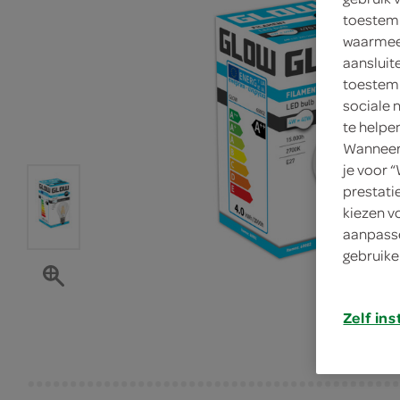
toestemm
waarmee 
aansluit
toestemm
sociale 
te helpe
Wanneer 
je voor 
prestati
kiezen v
aanpasse
gebruike
Zelf ins