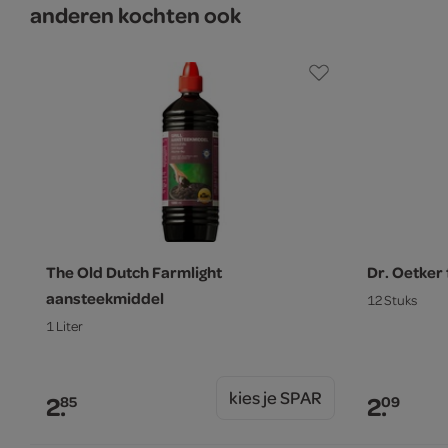
anderen kochten ook
The Old Dutch Farmlight
Dr. Oetker
aansteekmiddel
12 Stuks
1 Liter
kies je SPAR
2.
2.
85
09