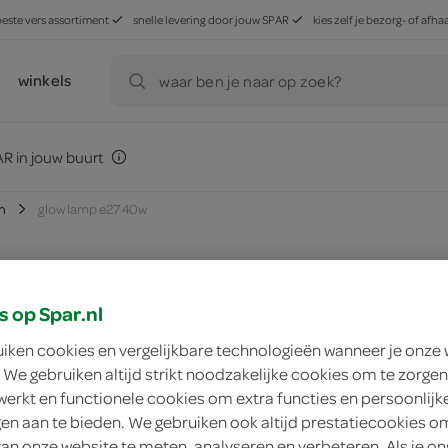
beste vers assortiment
snelle levering door jouw SPAR
kies zelf je bezorg- of af
winkels
waar ben je naar op zoek?
R in jouw buurt
n
glow lamp e27 40w
s op Spar.nl
zoek winkel
uiken cookies en vergelijkbare technologieën wanneer je onze
 We gebruiken altijd strikt noodzakelijke cookies om te zorgen
Glow lamp e27 40
werkt en functionele cookies om extra functies en persoonlijk
ngen aan te bieden. We gebruiken ook altijd prestatiecookies o
Glow
van onze website te meten, analyseren en verbeteren. Als je on