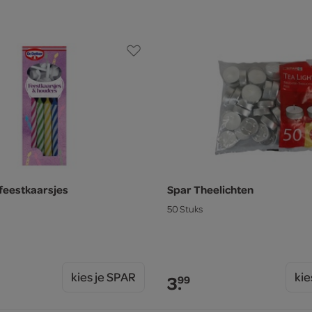
 feestkaarsjes
Spar Theelichten
50 Stuks
kies je SPAR
kie
3.
99