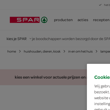
het 
producten
acties
recepten
kies je SPAR
je boodschappen worden bezorgd door de SPA
home
huishouden, dieren, kiosk
in en om het huis
lampe
Cookie
kies een winkel voor actuele prijzen en assortiment
Wij gebr
bezoekt.
website 
instelli
gebruik 