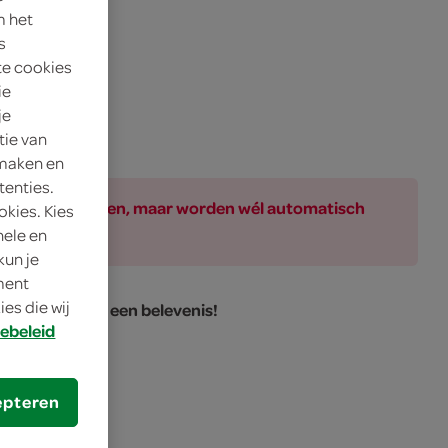
m het
s
te cookies
ie
je
tie van
 maken en
tenties.
ar bij de producten, maar worden wél automatisch
okies. Kies
nele en
kun je
oment
es die wij
per, elke hap een belevenis!
ebeleid
epteren