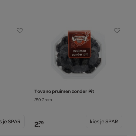
Tovano pruimen zonder Pit
250 Gram
s je SPAR
kies je SPAR
2.
79