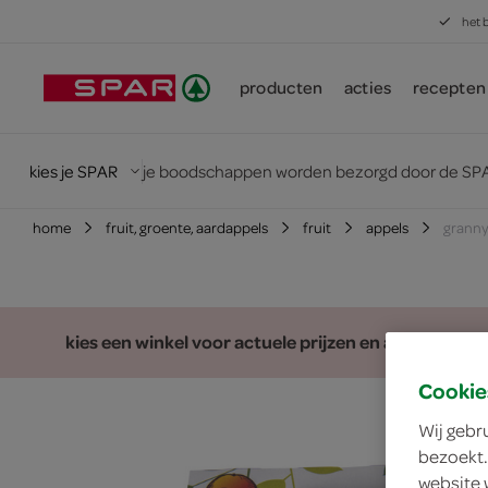
het 
producten
acties
recepten
kies je SPAR
je boodschappen worden bezorgd door de SPA
home
fruit, groente, aardappels
fruit
appels
granny
kies een winkel voor actuele prijzen en assortiment
Cookie
Wij gebr
bezoekt.
website 