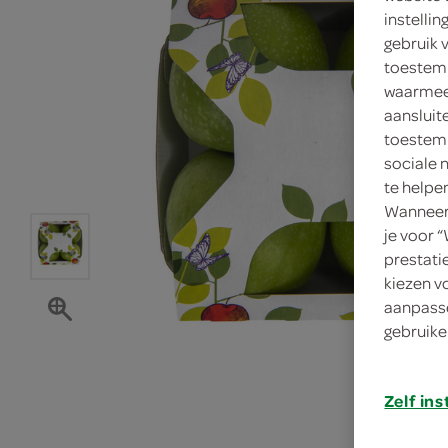
instelli
gebruik 
toestemm
waarmee 
aansluit
toestemm
sociale 
te helpe
Wanneer 
je voor 
prestati
kiezen v
aanpasse
gebruike
Zelf ins