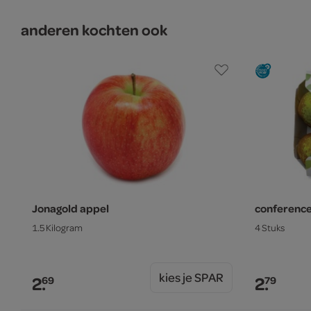
anderen kochten ook
Jonagold appel
conferenc
1.5 Kilogram
4 Stuks
kies je SPAR
2.
2.
69
79