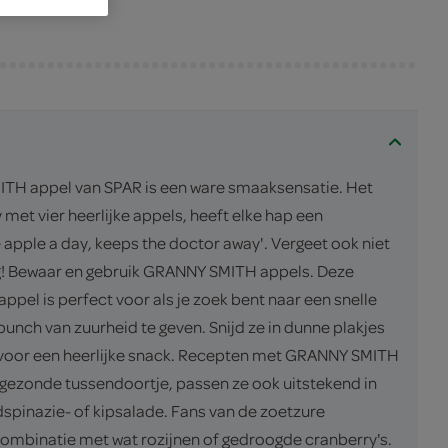
SMITH appel van SPAR is een ware smaaksensatie. Het
met vier heerlijke appels, heeft elke hap een
apple a day, keeps the doctor away'. Vergeet ook niet
ng! Bewaar en gebruik GRANNY SMITH appels. Deze
pel is perfect voor als je zoek bent naar een snelle
unch van zuurheid te geven. Snijd ze in dunne plakjes
ker voor een heerlijke snack. Recepten met GRANNY SMITH
gezonde tussendoortje, passen ze ook uitstekend in
dspinazie- of kipsalade. Fans van de zoetzure
 combinatie met wat rozijnen of gedroogde cranberry's.