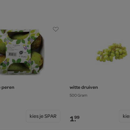
e peren
witte druiven
500 Gram
kies je SPAR
kie
1.
99