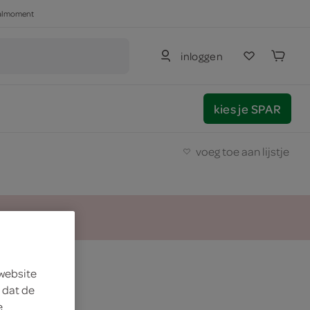
haalmoment
inloggen
kies je SPAR
voeg toe aan lijstje
l
 website
 dat de
e