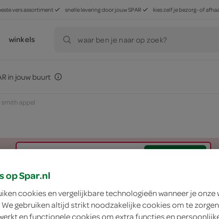
beste vers assortiment
snelle levering door jouw SPAR
kies zelf je bezorg- of af
winkels
waar ben je naar op zoek?
R in jouw buurt
 smith appel
zoek winkel
s op Spar.nl
Granny Smith appe
uiken cookies en vergelijkbare technologieën wanneer je onze
 We gebruiken altijd strikt noodzakelijke cookies om te zorgen
werkt en functionele cookies om extra functies en persoonlijk