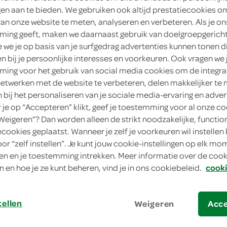
3
.
39
ngen aan te bieden. We gebruiken ook altijd prestatiecookies o
van onze website te meten, analyseren en verbeteren. Als je on
ing geeft, maken we daarnaast gebruik van doelgroepgerich
4 Stuks
we je op basis van je surfgedrag advertenties kunnen tonen d
en bij je persoonlijke interesses en voorkeuren. Ook vragen we 
in winkelmand
ing voor het gebruik van social media cookies om de integra
netwerken met de website te verbeteren, delen makkelijker te
n bij het personaliseren van je sociale media-ervaring en adver
Let op: aanbiedingen zijn niet zichtba
je op “Accepteren” klikt, geef je toestemming voor al onze co
verwerkt in de winkelmand.
“Weigeren”? Dan worden alleen de strikt noodzakelijke, functio
ecookies geplaatst. Wanneer je zelf je voorkeuren wil instellen 
oor “zelf instellen”. Je kunt jouw cookie-instellingen op elk m
n en je toestemming intrekken. Meer informatie over de cooki
SPAR's GRANNY SMITH: voor een frisse knis
n en hoe je ze kunt beheren, vind je in ons cookiebeleid.
cooki
Knisperfrisse zure smaaksensatie
Energieboost barstensvol vitaminen
tellen
Weigeren
Acc
Veelzijdig inzetbaar in recepten