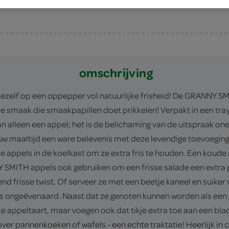
omschrijving
 jezelf op een oppepper vol natuurlijke frisheid! De GRANNY 
e smaak die smaakpapillen doet prikkelen! Verpakt in een tray 
alleen een appel; het is de belichaming van de uitspraak one 
ouw maaltijd een ware belevenis met deze levendige toevoegi
appels in de koelkast om ze extra fris te houden. Een koude ap
Y SMITH appels ook gebruiken om een frisse salade een extra p
send frisse twist. Of serveer ze met een beetje kaneel en sui
is ongeëvenaard. Naast dat ze genoten kunnen worden als een 
ke appeltaart, maar voegen ook dat tikje extra toe aan een bla
er pannenkoeken of wafels - een echte traktatie! Heerlijk in