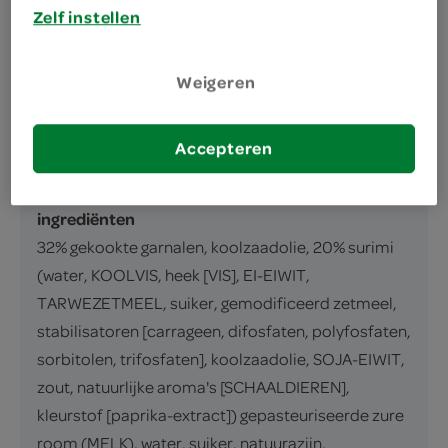
Zelf instellen
Garnalensalade met surimi
inhoud en gewicht
Weigeren
175 Gram
Accepteren
ingrediënten
ingrediënten
32% gekookte garnalen, koolzaadolie, 20% surimi
(water, KOOLVIS, heek [VIS], EI-EIWIT,
TARWEZETMEEL, suiker, gemodificeerd zetmeel,
stabilisatoren [carrageen, difosfaten, polyfosfaten,
sorbitolen, trifosfaten], koolzaadolie, SOJA-EIWIT,
zout, natuurlijke aroma's [SCHAALDIEREN],
kleurstof [paprika-extract]) gepasteuriseerde zure
room (MELK), water, suiker, natuurazijn,