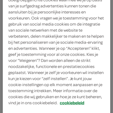
175 Gram
van je surfgedrag advertenties kunnen tonen die
aansluiten bij je persoonlijke interesses en
voorkeuren. Ook vragen we je toestemming voor het
Let op: aanbiedingen zijn niet zichtbaar bij de
gebruik van social media cookies om de integratie
producten, maar worden wél automatisch
van sociale netwerken met de website te
verbeteren, delen makkelijker te maken en te helpen
verwerkt in de winkelmand.
bij het personaliseren van je sociale media-ervaring
en advertenties. Wanneer je op “Accepteren” klikt,
geef je toestemming voor al onze cookies. Kies je
romige garnalensalade met frisse smaak, ideaal voor
voor “Weigeren”? Dan worden alleen de strikt
toast of brood
noodzakelijke, functionele en prestatiecookies
geplaatst. Wanneer je zelf je voorkeuren wil instellen
kun je kiezen voor “zelf instellen”. Je kunt jouw
cookie-instellingen op elk moment aanpassen en je
toestemming intrekken. Meer informatie over de
cookies die wij gebruiken en hoe je ze kunt beheren,
vind je in ons cookiebeleid.
cookiebeleid
omschrijving