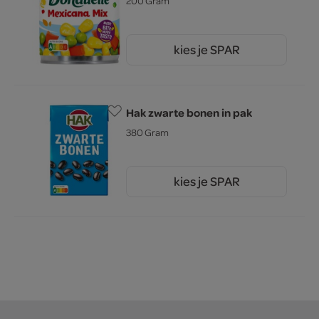
200 Gram
kies je SPAR
1.
89
Hak zwarte bonen in pak
380 Gram
kies je SPAR
1.
65