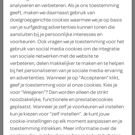
analyseren en verbeteren. Als je ons toestemming
2
.
45
geeft, maken we daarnaast gebruik van
doelgroepgerichte cookies waarmee we je op basis
van je surfgedrag advertenties kunnen tonen die
720 Milliliter
aansluiten bij je persoonlijke interesses en
voorkeuren. Ook vragen we je toestemming voor het
gebruik van social media cookies om de integratie
Let op: aanbiedingen zijn niet zichtbaar bij de
van sociale netwerken met de website te
producten, maar worden wél automatisch
verbeteren, delen makkelijker te maken en te helpen
verwerkt in de winkelmand.
bij het personaliseren van je sociale media-ervaring
en advertenties. Wanneer je op “Accepteren” klikt,
geef je toestemming voor al onze cookies. Kies je
knapperige tafelzuren volgens traditioneel
voor “Weigeren”? Dan worden alleen de strikt
Amsterdams recept, geven elk hapje een friszuur
noodzakelijke, functionele en prestatiecookies
accent
geplaatst. Wanneer je zelf je voorkeuren wil instellen
kun je kiezen voor “zelf instellen”. Je kunt jouw
Traditioneel recept
cookie-instellingen op elk moment aanpassen en je
Smaakvol
toestemming intrekken. Meer informatie over de