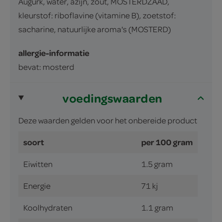
Augurk, water, azijn, zout, MOSTERDZAAD,
kleurstof: riboflavine (vitamine B), zoetstof:
sacharine, natuurlijke aroma's (MOSTERD)
allergie-informatie
bevat: mosterd
voedingswaarden
Deze waarden gelden voor het onbereide product
soort
per 100 gram
Eiwitten
1.5 gram
Energie
71 kj
Koolhydraten
1.1 gram