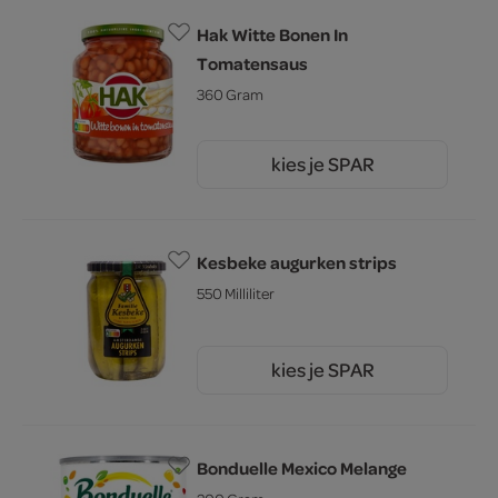
Hak Witte Bonen In
Tomatensaus
360 Gram
kies je SPAR
2.
95
Kesbeke augurken strips
550 Milliliter
kies je SPAR
2.
69
Bonduelle Mexico Melange