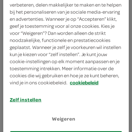
verbeteren, delen makkelijker te maken en te helpen
bij het personaliseren van je sociale media-ervaring
La Chouffe
en advertenties. Wanneer je op “Accepteren” klikt,
geef je toestemming voor al onze cookies. Kies je
< 25 jaar? Laat je
voor “Weigeren”? Dan worden alleen de strikt
legitimatie zien
noodzakelijke, functionele en prestatiecookies
< 18 jaar verkopen wij
meer
geplaatst. Wanneer je zelf je voorkeuren wil instellen
geen alcohol
informatie
kun je kiezen voor “zelf instellen”. Je kunt jouw
cookie-instellingen op elk moment aanpassen en je
330 Milliliter
toestemming intrekken. Meer informatie over de
cookies die wij gebruiken en hoe je ze kunt beheren,
vind je in ons cookiebeleid.
cookiebeleid
Let op: aanbiedingen zijn niet zichtbaar bij de
producten, maar worden wél automatisch
Zelf instellen
verwerkt in de winkelmand.
Weigeren
bokbier van Belgische kwaliteit speciaal voor