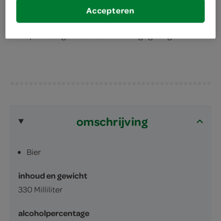
Nederland gebrouwen
Accepteren
voor een herfstachtige dag
koperkleurig seizoensbier van hoge gisting
omschrijving
Bier
inhoud en gewicht
330 Milliliter
alcoholpercentage