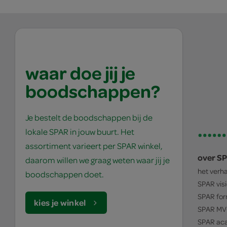
waar doe jij je
boodschappen?
Je bestelt de boodschappen bij de
lokale SPAR in jouw buurt. Het
assortiment varieert per SPAR winkel,
over S
daarom willen we graag weten waar jij je
het verh
boodschappen doet.
SPAR
vis
SPAR
for
kies je winkel
SPAR
MV
SPAR
ac