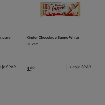
% pure
Kinder Chocolade Bueno White
39 Gram
s je SPAR
kies je SPAR
1.
80