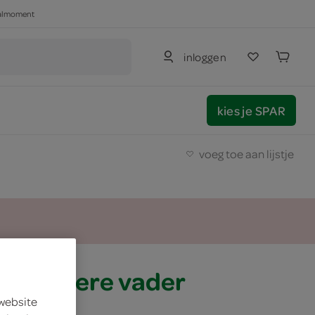
haalmoment
inloggen
kies je SPAR
voeg toe aan lijstje
gel stoere vader
 website