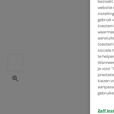
bezoekt.
website 
instelli
gebruik 
toestemm
waarmee 
aansluit
toestemm
sociale 
te helpe
Wanneer 
je voor 
prestati
kiezen v
aanpasse
gebruike
Zelf ins