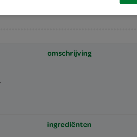
omschrijving
%
ingrediënten