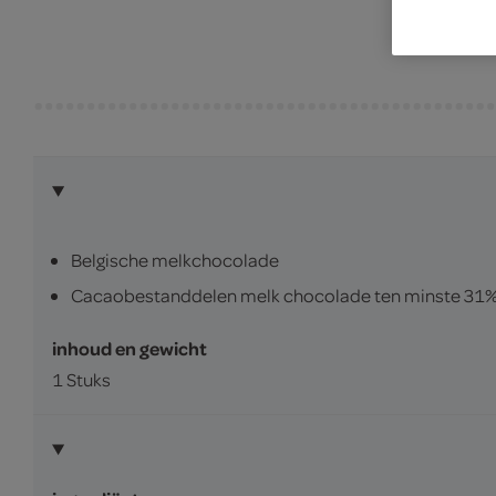
Belgische melkchocolade
Cacaobestanddelen melk chocolade ten minste 31
inhoud en gewicht
1 Stuks