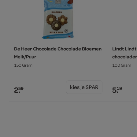
De Heer Chocolade Chocolade Bloemen
Lindt Lin
Melk/Puur
chocolade
150 Gram
100 Gram
kies je SPAR
2.
5.
59
19