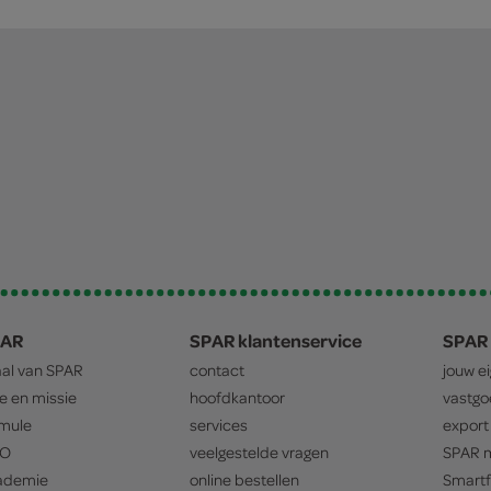
PAR
SPAR klantenservice
SPAR 
aal van
SPAR
contact
jouw e
ie en missie
hoofdkantoor
vastg
mule
services
export
O
veelgestelde vragen
SPAR
m
ademie
online bestellen
Smartf