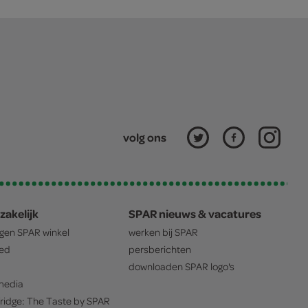
volg ons
zakelijk
SPAR nieuws & vacatures
igen
SPAR
winkel
werken bij
SPAR
oed
persberichten
downloaden
SPAR
logo's
edia
ridge: The Taste by
SPAR