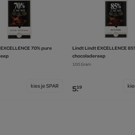
dt EXCELLENCE 70% pure
Lindt Lindt EXCELLENCE 85
reep
chocoladereep
100 Gram
kies je SPAR
kie
5.
19