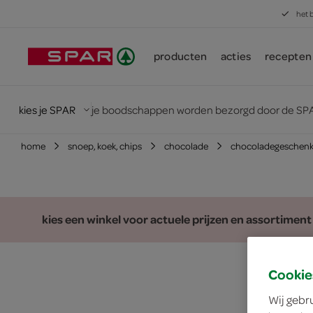
het 
producten
acties
recepten
kies je SPAR
je boodschappen worden bezorgd door de SPA
home
snoep, koek, chips
chocolade
chocoladegeschen
kies een winkel voor actuele prijzen en assortiment
Cookie
Wij gebr