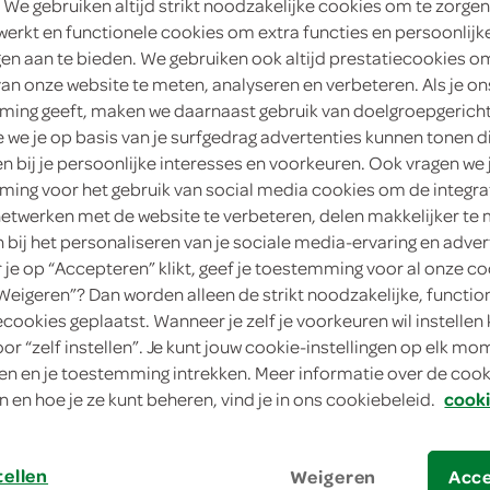
 We gebruiken altijd strikt noodzakelijke cookies om te zorgen
werkt en functionele cookies om extra functies en persoonlijk
4
.
79
ngen aan te bieden. We gebruiken ook altijd prestatiecookies o
van onze website te meten, analyseren en verbeteren. Als je on
ing geeft, maken we daarnaast gebruik van doelgroepgerich
1 Stuks
we je op basis van je surfgedrag advertenties kunnen tonen d
en bij je persoonlijke interesses en voorkeuren. Ook vragen we 
in winkelmand
ing voor het gebruik van social media cookies om de integra
netwerken met de website te verbeteren, delen makkelijker te
n bij het personaliseren van je sociale media-ervaring en adver
Let op: aanbiedingen zijn niet zichtba
je op “Accepteren” klikt, geef je toestemming voor al onze co
verwerkt in de winkelmand.
“Weigeren”? Dan worden alleen de strikt noodzakelijke, functio
ecookies geplaatst. Wanneer je zelf je voorkeuren wil instellen 
oor “zelf instellen”. Je kunt jouw cookie-instellingen op elk m
een feestlijke chocoladetegel om vader m
n en je toestemming intrekken. Meer informatie over de cooki
n en hoe je ze kunt beheren, vind je in ons cookiebeleid.
cooki
een keer wat anders dan een kaartje
heerlijk Belgische melk chocolade
tellen
Weigeren
Acc
maak papa blij met deze chocoladetegel