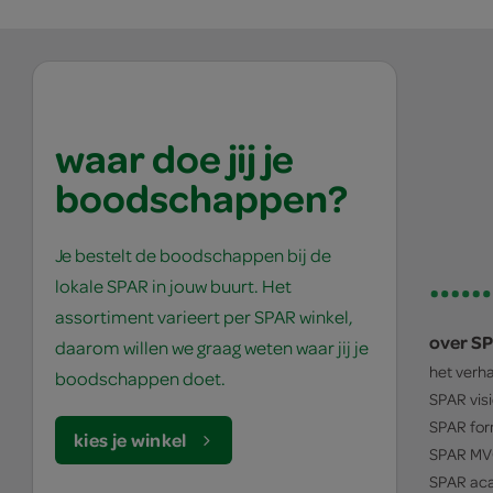
waar doe jij je
boodschappen?
Je bestelt de boodschappen bij de
lokale SPAR in jouw buurt. Het
assortiment varieert per SPAR winkel,
over S
daarom willen we graag weten waar jij je
het verh
boodschappen doet.
SPAR
vis
SPAR
for
kies je winkel
SPAR
MV
SPAR
ac