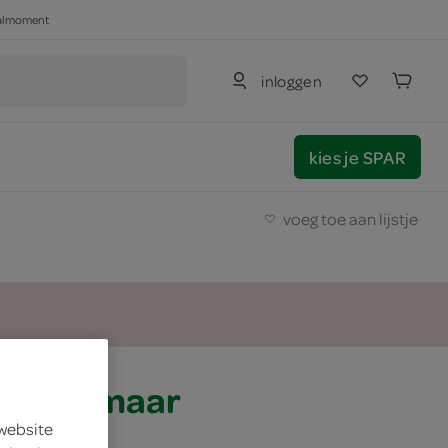
haalmoment
inloggen
kies je SPAR
voeg toe aan lijstje
egel zomaar
 website