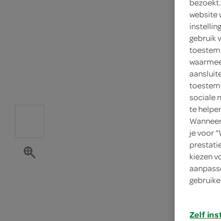
bezoekt.
website 
instelli
gebruik 
toestemm
waarmee 
aansluit
toestemm
sociale 
te helpe
Wanneer 
je voor 
prestati
kiezen v
aanpasse
gebruike
Zelf ins