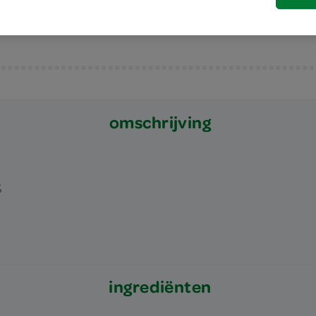
omschrijving
%
ingrediënten