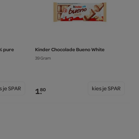
% pure
Kinder Chocolade Bueno White
39 Gram
s je SPAR
kies je SPAR
1.
80