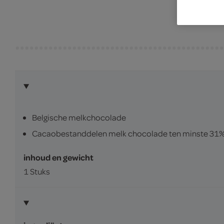
Belgische melkchocolade
Cacaobestanddelen melk chocolade ten minste 31
inhoud en gewicht
1 Stuks