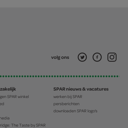
volg ons
zakelijk
SPAR nieuws & vacatures
igen
SPAR
winkel
werken bij
SPAR
oed
persberichten
downloaden
SPAR
logo's
edia
ridge: The Taste by
SPAR