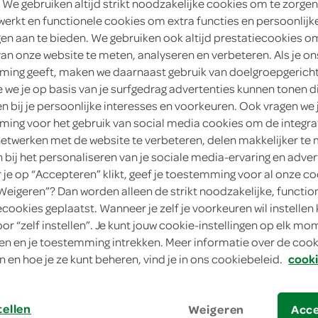
 We gebruiken altijd strikt noodzakelijke cookies om te zorgen
werkt en functionele cookies om extra functies en persoonlijk
4
.
79
ngen aan te bieden. We gebruiken ook altijd prestatiecookies o
van onze website te meten, analyseren en verbeteren. Als je on
ing geeft, maken we daarnaast gebruik van doelgroepgerich
1 Stuks
we je op basis van je surfgedrag advertenties kunnen tonen d
en bij je persoonlijke interesses en voorkeuren. Ook vragen we 
in winkelmand
ing voor het gebruik van social media cookies om de integra
netwerken met de website te verbeteren, delen makkelijker te
n bij het personaliseren van je sociale media-ervaring en adver
Let op: aanbiedingen zijn niet zichtba
je op “Accepteren” klikt, geef je toestemming voor al onze co
verwerkt in de winkelmand.
“Weigeren”? Dan worden alleen de strikt noodzakelijke, functio
ecookies geplaatst. Wanneer je zelf je voorkeuren wil instellen 
oor “zelf instellen”. Je kunt jouw cookie-instellingen op elk m
een feestlijke chocoladetegel om zomaar 
n en je toestemming intrekken. Meer informatie over de cooki
n en hoe je ze kunt beheren, vind je in ons cookiebeleid.
cooki
een keer wat anders dan een kaartje
heerlijk Belgische melk chocolade
tellen
Weigeren
Acc
verras iemand zomaar met deze lekkere