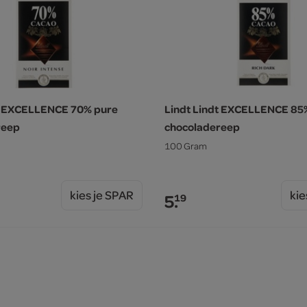
dt EXCELLENCE 70% pure
Lindt Lindt EXCELLENCE 85
reep
chocoladereep
100 Gram
kies je SPAR
kie
5.
19