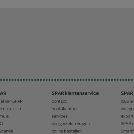
PAR
SPAR klantenservice
SPAR 
aal van
SPAR
contact
jouw e
ie en missie
hoofdkantoor
vastg
mule
services
export
O
veelgestelde vragen
SPAR
m
ademie
online bestellen
Smartf