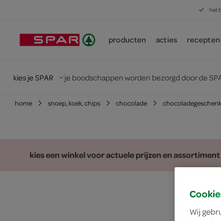
het 
producten
acties
recepten
kies je SPAR
je boodschappen worden bezorgd door de SPA
home
snoep, koek, chips
chocolade
chocoladegeschen
kies een winkel voor actuele prijzen en assortiment
Cookie
Wij gebr