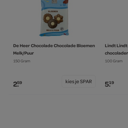
De Heer Chocolade Chocolade Bloemen
Lindt Lin
Melk/Puur
chocolade
150 Gram
100 Gram
kies je SPAR
2.
5.
59
19