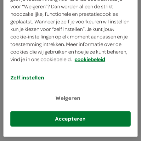
voor “Weigeren”? Dan worden alleen de strikt
Lokaal
noodzakelijke, functionele en prestatiecookies
geplaatst. Wanneer je zelf je voorkeuren wil instellen
50 Stuks
kun je kiezen voor “zelf instellen”. Je kunt jouw
cookie-instellingen op elk moment aanpassen en je
toestemming intrekken. Meer informatie over de
Let op: aanbiedingen zijn niet zichtbaar bij de
cookies die wij gebruiken en hoe je ze kunt beheren,
producten, maar worden wél automatisch
vind je in ons cookiebeleid.
cookiebeleid
verwerkt in de winkelmand.
Zelf instellen
Bic pennen zijn simpel en betrouwbaar
Weigeren
een pen met kwaliteit zorgt voor schrijfplezier
een Bic balpen ligt goed in de hand
Accepteren
Bic balpennen gaan jaren mee