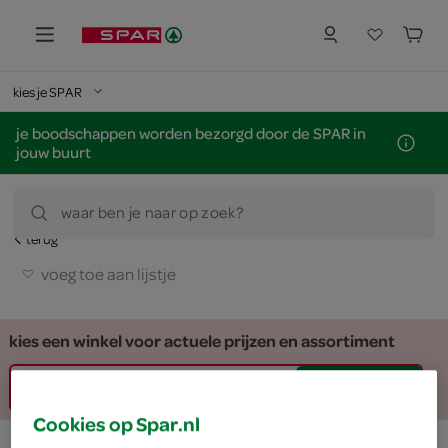
kies je SPAR
je boodschappen worden bezorgd door de SPAR in
jouw buurt
waar ben je naar op zoek?
terug
voeg toe aan lijstje
kies een winkel voor actuele prijzen en assortiment
zoek winkel
Cookies op Spar.nl