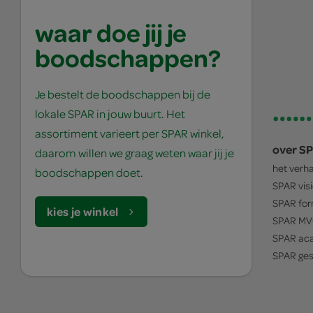
waar doe jij je
boodschappen?
Je bestelt de boodschappen bij de
lokale SPAR in jouw buurt. Het
assortiment varieert per SPAR winkel,
over S
daarom willen we graag weten waar jij je
het verh
boodschappen doet.
SPAR
vis
SPAR
for
kies je winkel
SPAR
MV
SPAR
ac
SPAR
ges