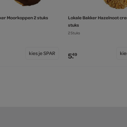
ker Moorkoppen 2 stuks
Lokale Bakker Hazelnoot cr
stuks
2 Stuks
kies je SPAR
kie
5.
49