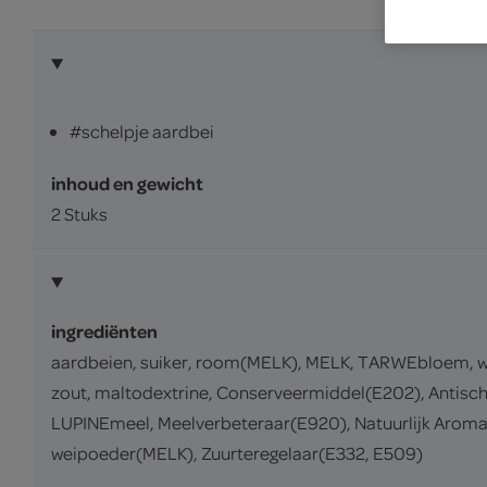
#schelpje aardbei
inhoud en gewicht
2 Stuks
ingrediënten
aardbeien, suiker, room(MELK), MELK, TARWEbloem, w
zout, maltodextrine, Conserveermiddel(E202), Antisc
LUPINEmeel, Meelverbeteraar(E920), Natuurlijk Aroma(n
weipoeder(MELK), Zuurteregelaar(E332, E509)