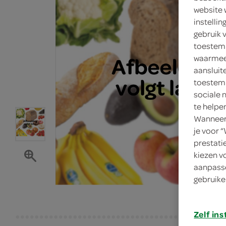
website 
instelli
gebruik 
toestemm
waarmee 
aansluit
toestemm
sociale 
te helpe
Wanneer 
je voor 
prestati
kiezen v
aanpasse
gebruike
Zelf ins