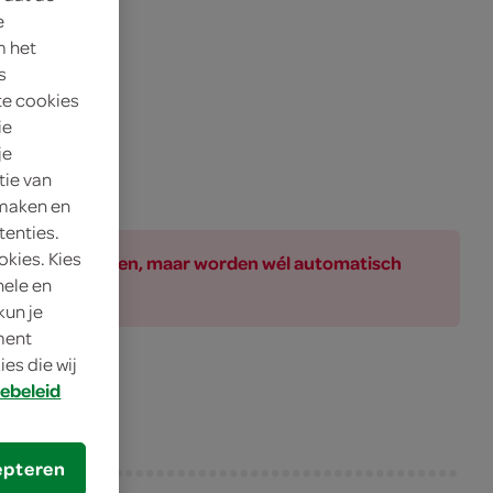
e
m het
s
te cookies
ie
je
tie van
 maken en
tenties.
okies. Kies
ar bij de producten, maar worden wél automatisch
nele en
kun je
oment
es die wij
ebeleid
epteren