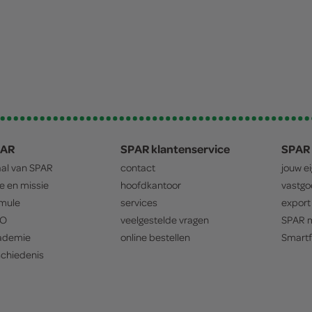
PAR
SPAR klantenservice
SPAR 
aal van
SPAR
contact
jouw e
ie en missie
hoofdkantoor
vastg
mule
services
export
O
veelgestelde vragen
SPAR
m
ademie
online bestellen
Smartf
chiedenis