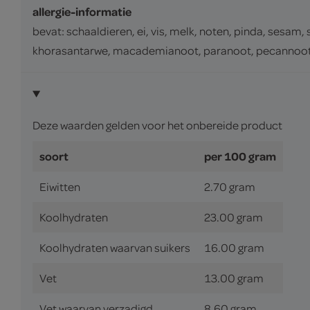
allergie-informatie
bevat: schaaldieren, ei, vis, melk, noten, pinda, sesam,
khorasantarwe, macademianoot, paranoot, pecannoot, p
Deze waarden gelden voor het onbereide product
soort
per 100 gram
Eiwitten
2.70 gram
Koolhydraten
23.00 gram
Koolhydraten waarvan suikers
16.00 gram
Vet
13.00 gram
Vet waarvan verzadigd
8.60 gram