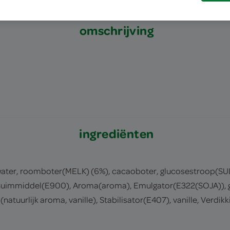
omschrijving
ingrediënten
ater, roomboter(MELK) (6%), cacaoboter, glucosestroop(SU
huimmiddel(E900), Aroma(aroma), Emulgator(E322(SOJA)), g
atuurlijk aroma, vanille), Stabilisator(E407), vanille, Verd