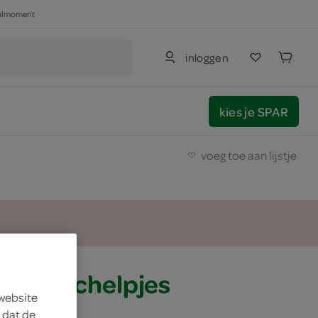
haalmoment
inloggen
kies je SPAR
voeg toe aan lijstje
beienschelpjes
 website
 dat de