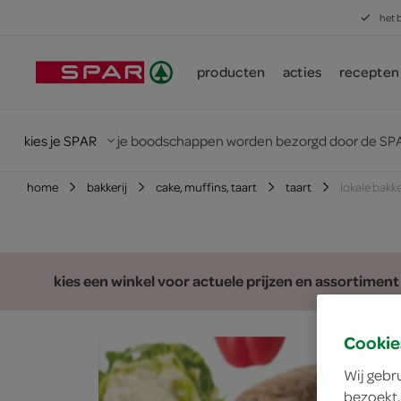
het 
producten
acties
recepten
kies je SPAR
je boodschappen worden bezorgd door de SPA
home
bakkerij
cake, muffins, taart
taart
lokale bakk
kies een winkel voor actuele prijzen en assortiment
Cookie
Wij gebr
bezoekt.