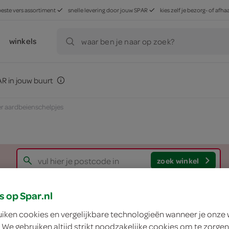
beste vers assortiment
snelle levering door jouw SPAR
kies zelf je bezorg- of af
winkels
waar ben je naar op zoek?
R in jouw buurt
er aardbeienschelpjes
zoek winkel
s op Spar.nl
Lokale Bakker aard
uiken cookies en vergelijkbare technologieën wanneer je onze
 We gebruiken altijd strikt noodzakelijke cookies om te zorgen
Lokale Bakker