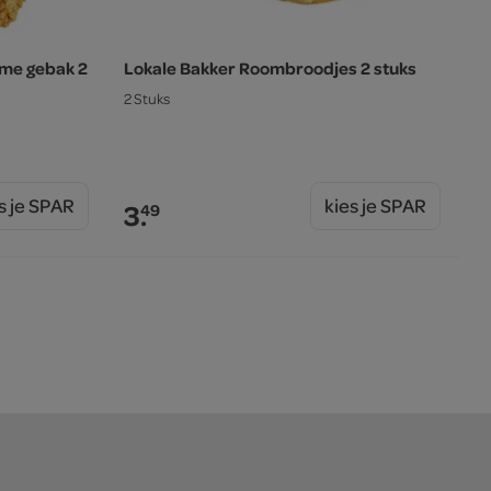
eme gebak 2
Lokale Bakker Roombroodjes 2 stuks
2 Stuks
s je SPAR
kies je SPAR
3.
49