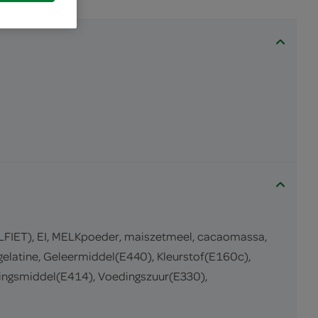
LFIET), EI, MELKpoeder, maiszetmeel, cacaomassa,
elatine, Geleermiddel(E440), Kleurstof(E160c),
ikkingsmiddel(E414), Voedingszuur(E330),