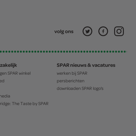
volg ons
zakelijk
SPAR nieuws & vacatures
igen
SPAR
winkel
werken bij
SPAR
oed
persberichten
downloaden
SPAR
logo's
edia
ridge: The Taste by
SPAR