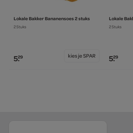
Lokale Bakker Bananensoes 2 stuks
Lokale Bak
2 Stuks
2 Stuks
kies je SPAR
5.
5.
29
29