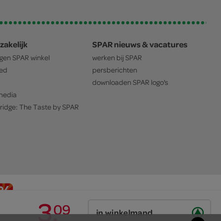
zakelijk
SPAR nieuws & vacatures
igen
SPAR
winkel
werken bij
SPAR
oed
persberichten
downloaden
SPAR
logo's
edia
ridge: The Taste by
SPAR
3
.
09
in winkelmand