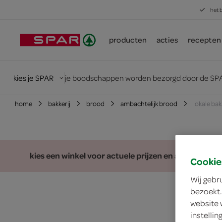
het 
producten
acties
recepten
kies je SPAR
je boodschappen worden bezorgd door de SPA
home
bakkerij
brood
ambachtelijk brood
lokale ba
kies een winkel voor actuele prijzen en assortiment
Cookie
Wij gebr
bezoekt.
website 
instelli