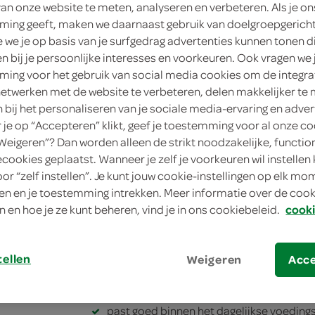
van onze website te meten, analyseren en verbeteren. Als je on
3
.
ing geeft, maken we daarnaast gebruik van doelgroepgerich
09
we je op basis van je surfgedrag advertenties kunnen tonen d
en bij je persoonlijke interesses en voorkeuren. Ook vragen we 
800 Gram
ing voor het gebruik van social media cookies om de integra
netwerken met de website te verbeteren, delen makkelijker te
in winkelmand
n bij het personaliseren van je sociale media-ervaring en adver
je op “Accepteren” klikt, geef je toestemming voor al onze co
“Weigeren”? Dan worden alleen de strikt noodzakelijke, functio
ecookies geplaatst. Wanneer je zelf je voorkeuren wil instellen 
Let op: aanbiedingen zijn niet zichtba
oor “zelf instellen”. Je kunt jouw cookie-instellingen op elk m
verwerkt in de winkelmand.
n en je toestemming intrekken. Meer informatie over de cooki
n en hoe je ze kunt beheren, vind je in ons cookiebeleid.
cooki
dagvers gebakken brood door de ambachtel
tellen
Weigeren
Acc
rijk aan vezels
heerlijk vers
past goed binnen het dagelijkse voedin