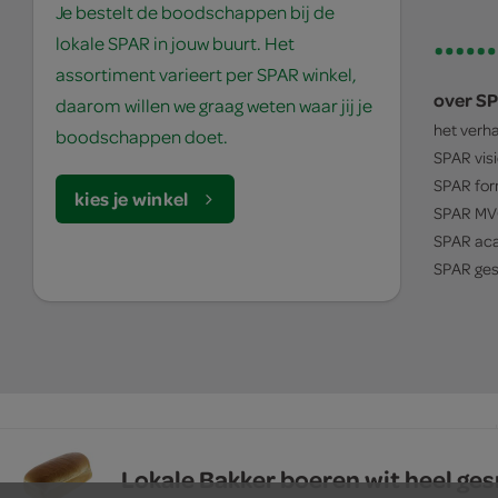
Je bestelt de boodschappen bij de
lokale SPAR in jouw buurt. Het
assortiment varieert per SPAR winkel,
over S
daarom willen we graag weten waar jij je
het verh
boodschappen doet.
SPAR
vis
SPAR
for
kies je winkel
SPAR
MV
SPAR
ac
SPAR
ges
© 1932 - 2026 - SPAR Holding B.V.
algemene voorwaarden
Lokale Bakker boeren wit heel ge