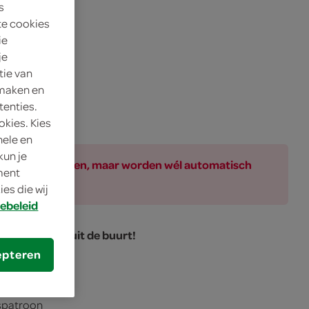
s
te cookies
ie
je
tie van
 maken en
tenties.
okies. Kies
nele en
kun je
ar bij de producten, maar worden wél automatisch
oment
es die wij
ebeleid
ijke bakker uit de buurt!
epteren
gspatroon