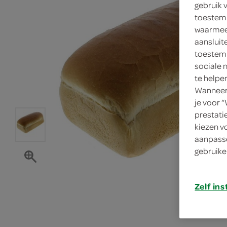
gebruik 
toestemm
waarmee 
aansluit
toestemm
sociale 
te helpe
Wanneer 
je voor 
prestati
kiezen v
aanpasse
gebruike
Zelf ins