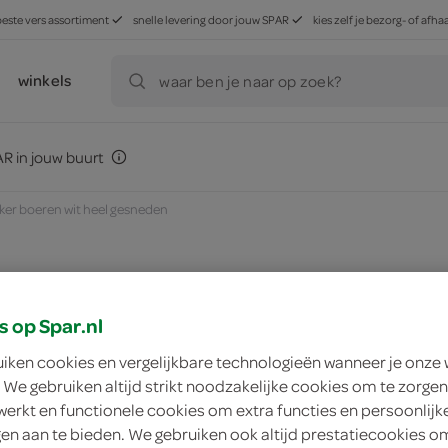
beste vers assortiment
snelle levering door jouw SPAR
kies zelf je bezorg- of af
winkels
waar ben je naar op zoek?
R in jouw buurt
kker boeren wit heel gesneden
zoek winkel
s op Spar.nl
uiken cookies en vergelijkbare technologieën wanneer je onze
 We gebruiken altijd strikt noodzakelijke cookies om te zorgen
Lokale Bakker boer
werkt en functionele cookies om extra functies en persoonlijk
ngen aan te bieden. We gebruiken ook altijd prestatiecookies o
Lokale Bakker