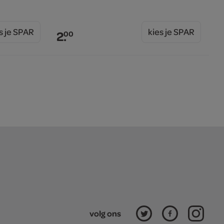
s je SPAR
kies je SPAR
2.
00
volg ons