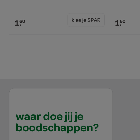
kies je SPAR
1.
1.
60
60
waar doe jij je
boodschappen?