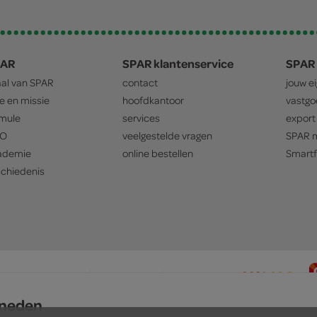
PAR
SPAR klantenservice
SPAR 
aal van
SPAR
contact
jouw e
ie en missie
hoofdkantoor
vastg
mule
services
export
O
veelgestelde vragen
SPAR
m
ademie
online bestellen
Smartf
chiedenis
privacyverklaring
cookiebeleid
prijsbeleid
sneden