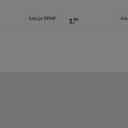
kies je SPAR
kie
1.
60