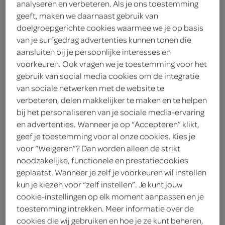
analyseren en verbeteren. Als je ons toestemming
geeft, maken we daarnaast gebruik van
Lokale Bakker
doelgroepgerichte cookies waarmee we je op basis
van je surfgedrag advertenties kunnen tonen die
1
.
80
aansluiten bij je persoonlijke interesses en
voorkeuren. Ook vragen we je toestemming voor het
1 Stuks
gebruik van social media cookies om de integratie
van sociale netwerken met de website te
verbeteren, delen makkelijker te maken en te helpen
Let op: aanbiedingen zijn niet zichtbaar bij de
bij het personaliseren van je sociale media-ervaring
en advertenties. Wanneer je op “Accepteren” klikt,
producten, maar worden wél automatisch
geef je toestemming voor al onze cookies. Kies je
verwerkt in de winkelmand.
voor “Weigeren”? Dan worden alleen de strikt
noodzakelijke, functionele en prestatiecookies
geplaatst. Wanneer je zelf je voorkeuren wil instellen
kun je kiezen voor “zelf instellen”. Je kunt jouw
cookie-instellingen op elk moment aanpassen en je
toestemming intrekken. Meer informatie over de
cookies die wij gebruiken en hoe je ze kunt beheren,