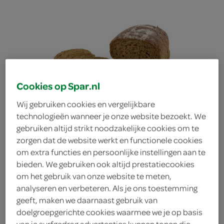
Cookies op Spar.nl
Wij gebruiken cookies en vergelijkbare
technologieën wanneer je onze website bezoekt. We
gebruiken altijd strikt noodzakelijke cookies om te
zorgen dat de website werkt en functionele cookies
om extra functies en persoonlijke instellingen aan te
bieden. We gebruiken ook altijd prestatiecookies
om het gebruik van onze website te meten,
Lokale Bakker ikb het
analyseren en verbeteren. Als je ons toestemming
geeft, maken we daarnaast gebruik van
doelgroepgerichte cookies waarmee we je op basis
beste bruin half
van je surfgedrag advertenties kunnen tonen die