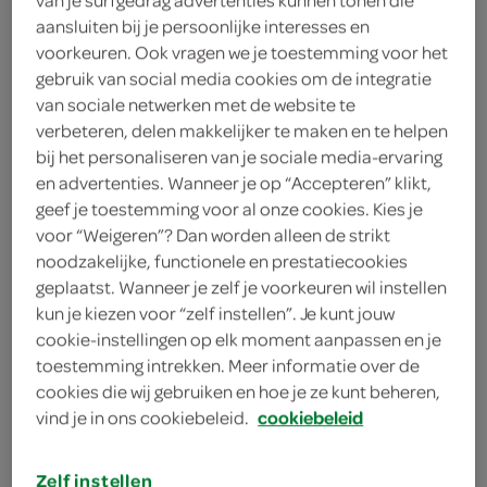
aansluiten bij je persoonlijke interesses en
Lokale Bakker
voorkeuren. Ook vragen we je toestemming voor het
gebruik van social media cookies om de integratie
1
.
85
van sociale netwerken met de website te
verbeteren, delen makkelijker te maken en te helpen
bij het personaliseren van je sociale media-ervaring
400 Gram
en advertenties. Wanneer je op “Accepteren” klikt,
geef je toestemming voor al onze cookies. Kies je
voor “Weigeren”? Dan worden alleen de strikt
Let op: aanbiedingen zijn niet zichtbaar bij de
noodzakelijke, functionele en prestatiecookies
producten, maar worden wél automatisch
geplaatst. Wanneer je zelf je voorkeuren wil instellen
verwerkt in de winkelmand.
kun je kiezen voor “zelf instellen”. Je kunt jouw
cookie-instellingen op elk moment aanpassen en je
toestemming intrekken. Meer informatie over de
dagvers gebakken door de ambachtelijke bakker uit
cookies die wij gebruiken en hoe je ze kunt beheren,
de buurt!
vind je in ons cookiebeleid.
cookiebeleid
ik kies bewust
Zelf instellen