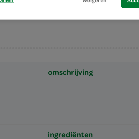
tellen
Weigeren
Acc
puur natuur met tarwe, rogge, gerst en h
past goed binnen de schijf van 5
omschrijving
ingrediënten