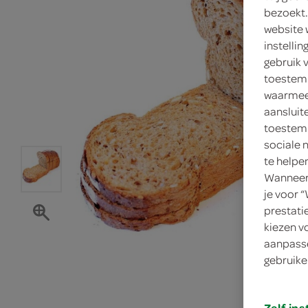
bezoekt.
website 
instelli
gebruik 
toestemm
waarmee 
aansluit
toestemm
sociale 
te helpe
Wanneer 
je voor 
prestati
kiezen v
aanpasse
gebruike