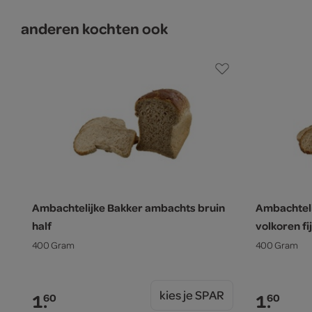
anderen kochten ook
Ambachtelijke Bakker ambachts bruin
Ambachtel
half
volkoren fij
400 Gram
400 Gram
kies je SPAR
1.
1.
60
60