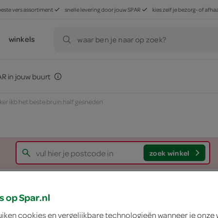
beste vers assortiment
snelle levering door jouw SPAR
kies zelf je bezorg- of af
winkels
waar ben je naar op zoek?
R in jouw buurt
ker ikb het beste bruin half gesneden
zoek winkel
Lokale Bakker ikb h
s op Spar.nl
uiken cookies en vergelijkbare technologieën wanneer je onze