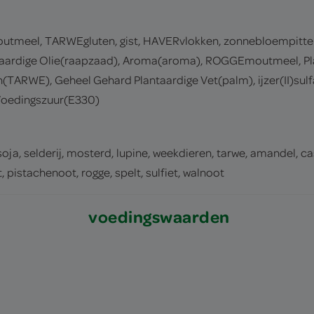
meel, TARWEgluten, gist, HAVERvlokken, zonnebloempitten
ntaardige Olie(raapzaad), Aroma(aroma), ROGGEmoutmeel, Pla
TARWE), Geheel Gehard Plantaardige Vet(palm), ijzer(II)sulf
 Voedingszuur(E330)
 soja, selderij, mosterd, lupine, weekdieren, tarwe, amandel, c
istachenoot, rogge, spelt, sulfiet, walnoot
voedingswaarden