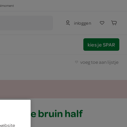
haalmoment
inloggen
kies je SPAR
voeg toe aan lijstje
et beste bruin half
 website