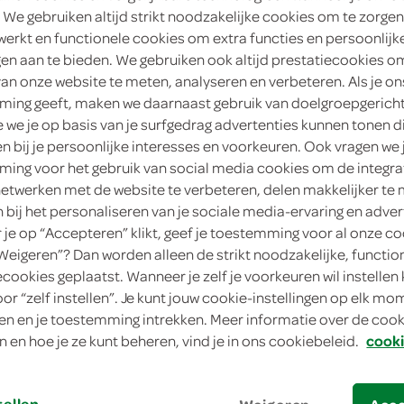
gesneden
 We gebruiken altijd strikt noodzakelijke cookies om te zorgen
werkt en functionele cookies om extra functies en persoonlijk
Lokale Bakker
ngen aan te bieden. We gebruiken ook altijd prestatiecookies o
van onze website te meten, analyseren en verbeteren. Als je on
1
.
85
ing geeft, maken we daarnaast gebruik van doelgroepgerich
we je op basis van je surfgedrag advertenties kunnen tonen d
1 Stuks
en bij je persoonlijke interesses en voorkeuren. Ook vragen we 
ing voor het gebruik van social media cookies om de integra
in winkelmand
netwerken met de website te verbeteren, delen makkelijker te
n bij het personaliseren van je sociale media-ervaring en adver
je op “Accepteren” klikt, geef je toestemming voor al onze co
“Weigeren”? Dan worden alleen de strikt noodzakelijke, functio
Let op: aanbiedingen zijn niet zichtba
ecookies geplaatst. Wanneer je zelf je voorkeuren wil instellen 
verwerkt in de winkelmand.
oor “zelf instellen”. Je kunt jouw cookie-instellingen op elk m
n en je toestemming intrekken. Meer informatie over de cooki
n en hoe je ze kunt beheren, vind je in ons cookiebeleid.
cooki
dagvers gebakken door de ambachtelijke b
met kwaliteit en ambacht bereid