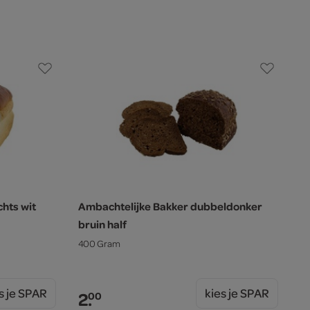
hts wit
Ambachtelijke Bakker dubbeldonker
bruin half
400 Gram
s je SPAR
kies je SPAR
2.
00