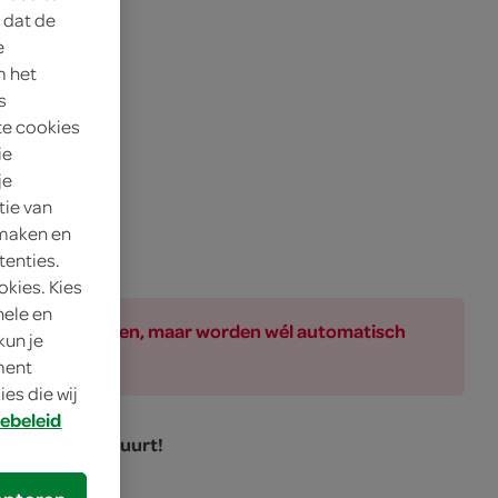
 dat de
e
m het
s
te cookies
ie
je
tie van
 maken en
tenties.
okies. Kies
nele en
ar bij de producten, maar worden wél automatisch
kun je
oment
es die wij
ebeleid
akker uit de buurt!