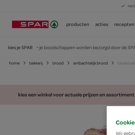
het 
producten
acties
recepten
kies je SPAR
je boodschappen worden bezorgd door de SPA
home
bakkerij
brood
ambachtelijk brood
lokale bak
kies een winkel voor actuele prijzen en assortiment
Cookie
Wij gebr