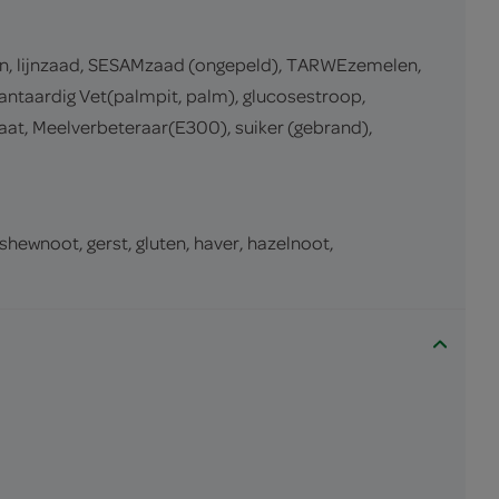
, lijnzaad, SESAMzaad (ongepeld), TARWEzemelen,
ntaardig Vet(palmpit, palm), glucosestroop,
aat, Meelverbeteraar(E300), suiker (gebrand),
ashewnoot, gerst, gluten, haver, hazelnoot,