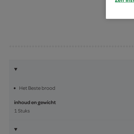
Zelf ins
Het Beste brood
inhoud en gewicht
1 Stuks