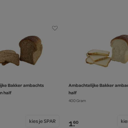
ijke Bakker ambachts
Ambachtelijke Bakker ambac
n half
half
400 Gram
kies je SPAR
kie
1.
60