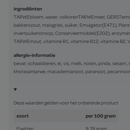
ingrediënten
TARWEbloem, water, volkorenTARWEmeel, GERSTemout
bakkerszout, maisgries, suiker, Emulgator(E471), Pla
invertsuikerstroop, Conserveermiddel(E202), enzymen(
TARWEmout, vitamine B1, vitamine B12, vitamine B2,
allergie-informatie
bevat: schaaldieren, ei, vis, melk, noten, pinda, sesam,
khorasantarwe, macademianoot, paranoot, pecannoot, p
Deze waarden gelden voor het onbereide product
soort
per 100 gram
Eiwitten
9.78 gram