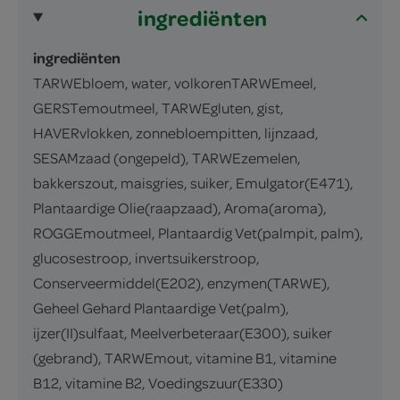
ingrediënten
ingrediënten
TARWEbloem, water, volkorenTARWEmeel,
GERSTemoutmeel, TARWEgluten, gist,
HAVERvlokken, zonnebloempitten, lijnzaad,
SESAMzaad (ongepeld), TARWEzemelen,
bakkerszout, maisgries, suiker, Emulgator(E471),
Plantaardige Olie(raapzaad), Aroma(aroma),
ROGGEmoutmeel, Plantaardig Vet(palmpit, palm),
glucosestroop, invertsuikerstroop,
Conserveermiddel(E202), enzymen(TARWE),
Geheel Gehard Plantaardige Vet(palm),
ijzer(II)sulfaat, Meelverbeteraar(E300), suiker
(gebrand), TARWEmout, vitamine B1, vitamine
B12, vitamine B2, Voedingszuur(E330)