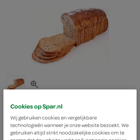
Cookies op Spar.nl
Lokale Bakker ikb het
Wij gebruiken cookies en vergelijkbare
technologieën wanneer je onze website bezoekt. We
gebruiken altijd strikt noodzakelijke cookies om te
beste bruin heel
zorgen dat de website werkt en functionele cookies