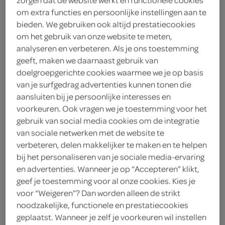
om extra functies en persoonlijke instellingen aan te
gesneden
bieden. We gebruiken ook altijd prestatiecookies
om het gebruik van onze website te meten,
analyseren en verbeteren. Als je ons toestemming
Lokale Bakker
geeft, maken we daarnaast gebruik van
3
.
doelgroepgerichte cookies waarmee we je op basis
49
van je surfgedrag advertenties kunnen tonen die
aansluiten bij je persoonlijke interesses en
1 Stuks
voorkeuren. Ook vragen we je toestemming voor het
gebruik van social media cookies om de integratie
van sociale netwerken met de website te
Let op: aanbiedingen zijn niet zichtbaar bij de
verbeteren, delen makkelijker te maken en te helpen
producten, maar worden wél automatisch
bij het personaliseren van je sociale media-ervaring
en advertenties. Wanneer je op “Accepteren” klikt,
verwerkt in de winkelmand.
geef je toestemming voor al onze cookies. Kies je
voor “Weigeren”? Dan worden alleen de strikt
noodzakelijke, functionele en prestatiecookies
dagvers gebakken door de ambachtelijke bakker uit
geplaatst. Wanneer je zelf je voorkeuren wil instellen
de buurt!