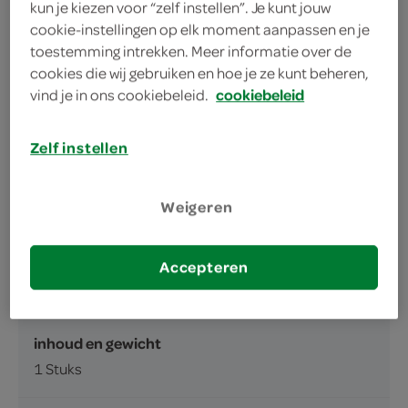
kun je kiezen voor “zelf instellen”. Je kunt jouw
puur natuur met tarwe, rogge, gerst en haver
cookie-instellingen op elk moment aanpassen en je
toestemming intrekken. Meer informatie over de
past goed binnen het dagelijks voedingspatroon
cookies die wij gebruiken en hoe je ze kunt beheren,
lekker vers gebakken
vind je in ons cookiebeleid.
cookiebeleid
Zelf instellen
Weigeren
omschrijving
Accepteren
Het Beste brood
inhoud en gewicht
1 Stuks