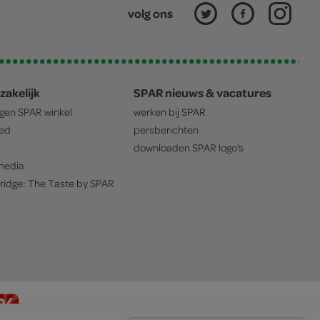
volg ons
zakelijk
SPAR nieuws & vacatures
igen
SPAR
winkel
werken bij
SPAR
oed
persberichten
downloaden
SPAR
logo's
edia
ridge: The Taste by
SPAR