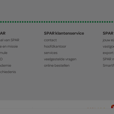
PAR
SPAR klantenservice
SPAR 
aal van
SPAR
contact
jouw e
ie en missie
hoofdkantoor
vastg
mule
services
export
O
veelgestelde vragen
SPAR
m
ademie
online bestellen
Smartf
chiedenis
privacyverklaring
cookiebeleid
prijsbeleid