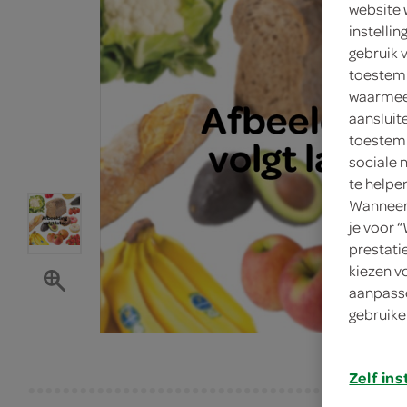
website 
instelli
gebruik 
toestemm
waarmee 
aansluit
toestemm
sociale 
te helpe
Wanneer 
je voor 
prestati
kiezen v
aanpasse
gebruike
Zelf ins