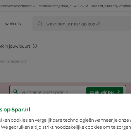
beste vers assortiment
snelle levering door jouw SPAR
kies zelf je bezorg- of af
winkels
waar ben je naar op zoek?
R in jouw buurt
kker karakterkorn
zoek winkel
s op Spar.nl
Lokale Bakker kara
uiken cookies en vergelijkbare technologieën wanneer je onze
 We gebruiken altijd strikt noodzakelijke cookies om te zorgen
Lokale Bakker