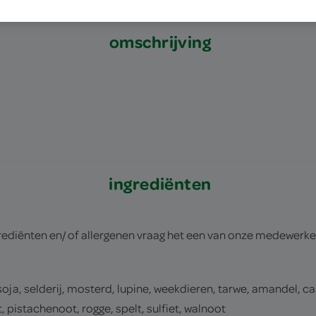
omschrijving
ingrediënten
rediënten en/ of allergenen vraag het een van onze medewerke
 soja, selderij, mosterd, lupine, weekdieren, tarwe, amandel, c
istachenoot, rogge, spelt, sulfiet, walnoot