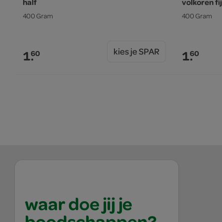
half
volkoren fij
400 Gram
400 Gram
kies je SPAR
1.
1.
60
60
waar doe jij je
boodschappen?