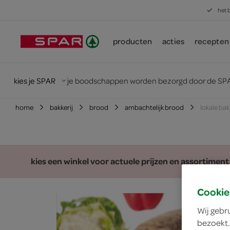
het 
producten
acties
recepten
kies je SPAR
je boodschappen worden bezorgd door de SPA
home
bakkerij
brood
ambachtelijk brood
lokale ba
kies een winkel voor actuele prijzen en assortiment
Cookie
Wij gebr
bezoekt.