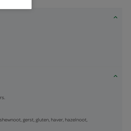
rs.
ashewnoot, gerst, gluten, haver, hazelnoot,