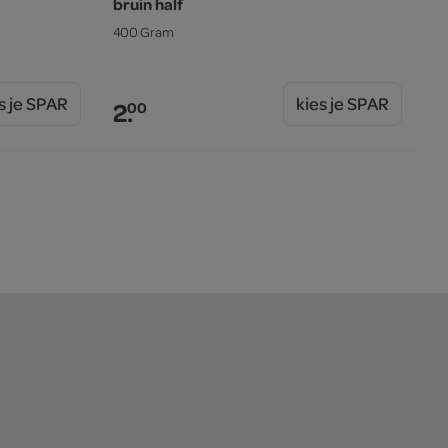
bruin half
400 Gram
s je SPAR
kies je SPAR
2.
00