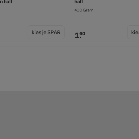
n half
half
400 Gram
kies je SPAR
kie
1.
60