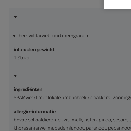
heel wit tarwebrood meergranen
inhoud en gewicht
1 Stuks
ingrediënten
SPAR werkt met lokale ambachtelijke bakkers. Voor ing
allergie-informatie
bevat: schaaldieren, ei, vis, melk, noten, pinda, sesam,
khorasantarwe, macademianoot, paranoot, pecannoot, p