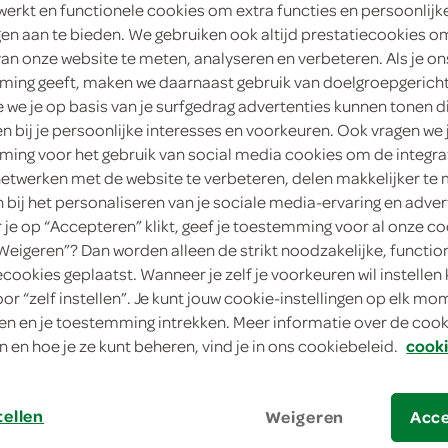
werkt en functionele cookies om extra functies en persoonlijk
4
.
ngen aan te bieden. We gebruiken ook altijd prestatiecookies o
28
van onze website te meten, analyseren en verbeteren. Als je on
ing geeft, maken we daarnaast gebruik van doelgroepgerich
1 Stuks
we je op basis van je surfgedrag advertenties kunnen tonen d
en bij je persoonlijke interesses en voorkeuren. Ook vragen we 
in winkelmand
ing voor het gebruik van social media cookies om de integra
netwerken met de website te verbeteren, delen makkelijker te
n bij het personaliseren van je sociale media-ervaring en adver
je op “Accepteren” klikt, geef je toestemming voor al onze co
Let op: aanbiedingen zijn niet zichtba
“Weigeren”? Dan worden alleen de strikt noodzakelijke, functio
verwerkt in de winkelmand.
ecookies geplaatst. Wanneer je zelf je voorkeuren wil instellen 
oor “zelf instellen”. Je kunt jouw cookie-instellingen op elk m
n en je toestemming intrekken. Meer informatie over de cooki
n en hoe je ze kunt beheren, vind je in ons cookiebeleid.
cooki
tellen
Weigeren
Acc