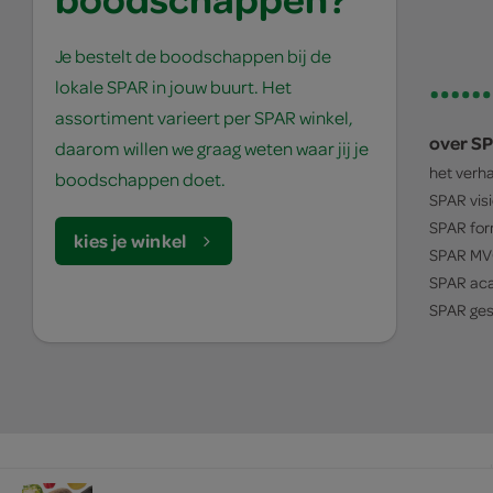
Je bestelt de boodschappen bij de
lokale SPAR in jouw buurt. Het
assortiment varieert per SPAR winkel,
over S
daarom willen we graag weten waar jij je
het verh
boodschappen doet.
SPAR
vis
SPAR
for
kies je winkel
SPAR
MV
SPAR
ac
SPAR
ges
© 1932 - 2026 - SPAR Holding B.V.
algemene voorwaarden