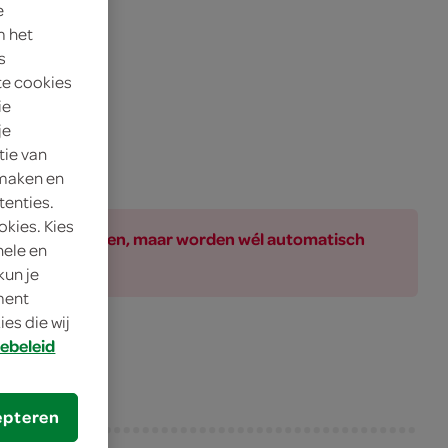
e
m het
s
te cookies
ie
je
tie van
 maken en
tenties.
okies. Kies
ar bij de producten, maar worden wél automatisch
nele en
kun je
oment
es die wij
ebeleid
epteren