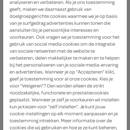
analyseren en verbeteren. Als je ons toestemming
geeft, maken we daarnaast gebruik van
Lokale Bakker
doelgroepgerichte cookies waarmee we je op basis
van je surfgedrag advertenties kunnen tonen die
2
.
14
aansluiten bij je persoonlijke interesses en
voorkeuren. Ook vragen we je toestemming voor het
1 Stuks
gebruik van social media cookies om de integratie
van sociale netwerken met de website te
verbeteren, delen makkelijker te maken en te helpen
Let op: aanbiedingen zijn niet zichtbaar bij de
bij het personaliseren van je sociale media-ervaring
en advertenties. Wanneer je op “Accepteren” klikt,
producten, maar worden wél automatisch
geef je toestemming voor al onze cookies. Kies je
verwerkt in de winkelmand.
voor “Weigeren”? Dan worden alleen de strikt
noodzakelijke, functionele en prestatiecookies
geplaatst. Wanneer je zelf je voorkeuren wil instellen
kun je kiezen voor “zelf instellen”. Je kunt jouw
cookie-instellingen op elk moment aanpassen en je
toestemming intrekken. Meer informatie over de
cookies die wij gebruiken en hoe je ze kunt beheren,