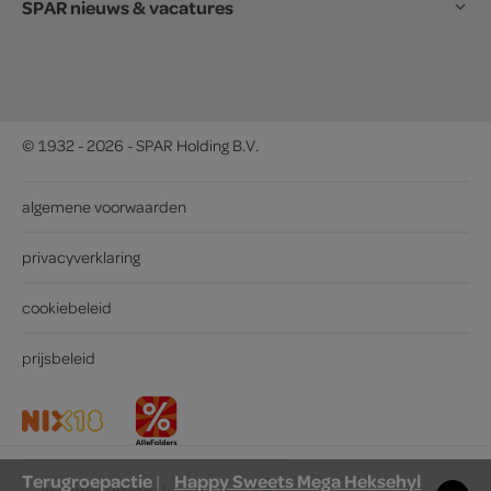
SPAR nieuws & vacatures
© 1932 - 2026 - SPAR Holding B.V.
algemene voorwaarden
privacyverklaring
cookiebeleid
prijsbeleid
Terugroepactie
Happy Sweets Mega Heksehyl
|
in winkelmand