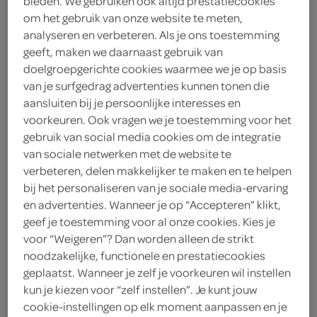
bieden. We gebruiken ook altijd prestatiecookies
om het gebruik van onze website te meten,
Lokale Bakker
analyseren en verbeteren. Als je ons toestemming
geeft, maken we daarnaast gebruik van
3
.
12
doelgroepgerichte cookies waarmee we je op basis
van je surfgedrag advertenties kunnen tonen die
aansluiten bij je persoonlijke interesses en
1 Stuks
voorkeuren. Ook vragen we je toestemming voor het
gebruik van social media cookies om de integratie
van sociale netwerken met de website te
Let op: aanbiedingen zijn niet zichtbaar bij de
verbeteren, delen makkelijker te maken en te helpen
producten, maar worden wél automatisch
bij het personaliseren van je sociale media-ervaring
verwerkt in de winkelmand.
en advertenties. Wanneer je op “Accepteren” klikt,
geef je toestemming voor al onze cookies. Kies je
voor “Weigeren”? Dan worden alleen de strikt
noodzakelijke, functionele en prestatiecookies
geplaatst. Wanneer je zelf je voorkeuren wil instellen
kun je kiezen voor “zelf instellen”. Je kunt jouw
cookie-instellingen op elk moment aanpassen en je