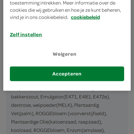
toestemming intrekken. Meer informatie over de
omschrijving
cookies die wij gebruiken en hoe je ze kunt beheren,
vind je in ons cookiebeleid.
cookiebeleid
wit tarwe rozijnen bol
Zelf instellen
inhoud en gewicht
1 Stuks
Weigeren
ingrediënten
Accepteren
ingrediënten
rozijnen (36%), TARWEbloem, water, gist, EI, suiker,
bakkerszout, Emulgator(E471, E481, E472e),
dextrose, weipoeder(MELK), Plantaardig
Vet(palm), ROGGEbloem (voorverstijfseld),
Plantaardige Olie(katoenzaad, raapzaad),
koolzaad, ROGGEbloem, Enzym(amylase),