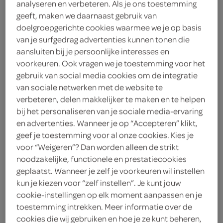
analyseren en verbeteren. Als je ons toestemming
geeft, maken we daarnaast gebruik van
Lokale Bakker
doelgroepgerichte cookies waarmee we je op basis
van je surfgedrag advertenties kunnen tonen die
4
.
28
aansluiten bij je persoonlijke interesses en
voorkeuren. Ook vragen we je toestemming voor het
1 Stuks
gebruik van social media cookies om de integratie
van sociale netwerken met de website te
verbeteren, delen makkelijker te maken en te helpen
Let op: aanbiedingen zijn niet zichtbaar bij de
bij het personaliseren van je sociale media-ervaring
en advertenties. Wanneer je op “Accepteren” klikt,
producten, maar worden wél automatisch
geef je toestemming voor al onze cookies. Kies je
verwerkt in de winkelmand.
voor “Weigeren”? Dan worden alleen de strikt
noodzakelijke, functionele en prestatiecookies
geplaatst. Wanneer je zelf je voorkeuren wil instellen
kun je kiezen voor “zelf instellen”. Je kunt jouw
cookie-instellingen op elk moment aanpassen en je
toestemming intrekken. Meer informatie over de
cookies die wij gebruiken en hoe je ze kunt beheren,