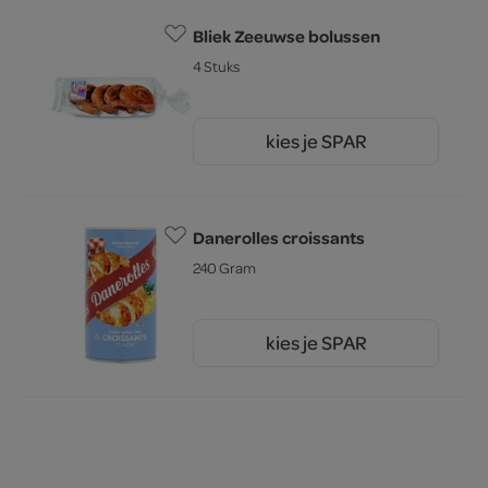
Bliek Zeeuwse bolussen
4 Stuks
kies je SPAR
4.
49
Danerolles croissants
240 Gram
kies je SPAR
2.
45