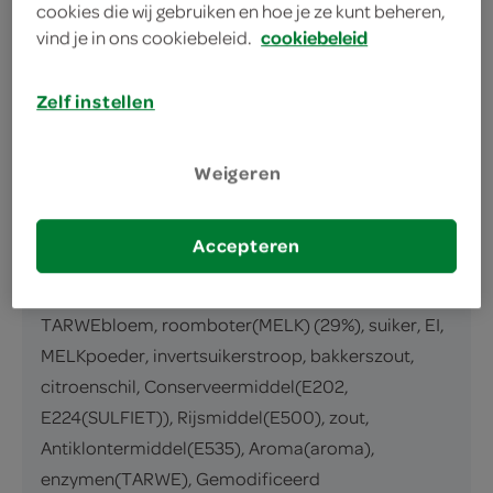
cookies die wij gebruiken en hoe je ze kunt beheren,
omschrijving
vind je in ons cookiebeleid.
cookiebeleid
roomboter margrietjes 200 gram
Zelf instellen
inhoud en gewicht
Weigeren
1 Stuks
ingrediënten
Accepteren
ingrediënten
TARWEbloem, roomboter(MELK) (29%), suiker, EI,
MELKpoeder, invertsuikerstroop, bakkerszout,
citroenschil, Conserveermiddel(E202,
E224(SULFIET)), Rijsmiddel(E500), zout,
Antiklontermiddel(E535), Aroma(aroma),
enzymen(TARWE), Gemodificeerd