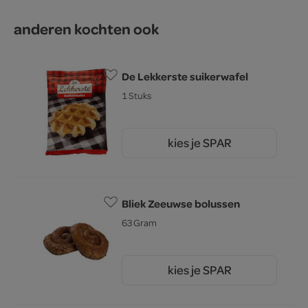
anderen kochten ook
De Lekkerste suikerwafel
1 Stuks
kies je SPAR
1.
39
Bliek Zeeuwse bolussen
63 Gram
kies je SPAR
1.
25