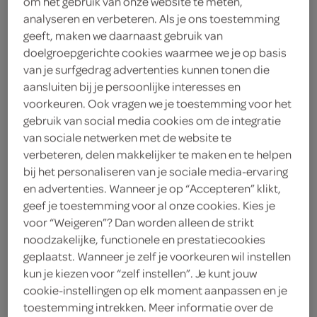
om het gebruik van onze website te meten,
analyseren en verbeteren. Als je ons toestemming
Lokale Bakker
geeft, maken we daarnaast gebruik van
doelgroepgerichte cookies waarmee we je op basis
5
.
65
van je surfgedrag advertenties kunnen tonen die
aansluiten bij je persoonlijke interesses en
voorkeuren. Ook vragen we je toestemming voor het
1 Stuks
gebruik van social media cookies om de integratie
van sociale netwerken met de website te
verbeteren, delen makkelijker te maken en te helpen
Let op: aanbiedingen zijn niet zichtbaar bij de
bij het personaliseren van je sociale media-ervaring
producten, maar worden wél automatisch
en advertenties. Wanneer je op “Accepteren” klikt,
verwerkt in de winkelmand.
geef je toestemming voor al onze cookies. Kies je
voor “Weigeren”? Dan worden alleen de strikt
noodzakelijke, functionele en prestatiecookies
geplaatst. Wanneer je zelf je voorkeuren wil instellen
kun je kiezen voor “zelf instellen”. Je kunt jouw
cookie-instellingen op elk moment aanpassen en je
toestemming intrekken. Meer informatie over de