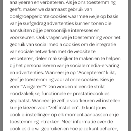
analyseren en verbeteren. Als je ons toestemming
geeft, maken we daarnaast gebruik van
Lokale Bakker
doelgroepgerichte cookies waarmee we je op basis
van je surfgedrag advertenties kunnen tonen die
1
.
85
aansluiten bij je persoonlijke interesses en
voorkeuren. Ook vragen we je toestemming voor het
1 Stuks
gebruik van social media cookies om de integratie
van sociale netwerken met de website te
verbeteren, delen makkelijker te maken en te helpen
Let op: aanbiedingen zijn niet zichtbaar bij de
bij het personaliseren van je sociale media-ervaring
en advertenties. Wanneer je op “Accepteren” klikt,
producten, maar worden wél automatisch
geef je toestemming voor al onze cookies. Kies je
verwerkt in de winkelmand.
voor “Weigeren”? Dan worden alleen de strikt
noodzakelijke, functionele en prestatiecookies
geplaatst. Wanneer je zelf je voorkeuren wil instellen
kun je kiezen voor “zelf instellen”. Je kunt jouw
cookie-instellingen op elk moment aanpassen en je
toestemming intrekken. Meer informatie over de
cookies die wij gebruiken en hoe je ze kunt beheren,