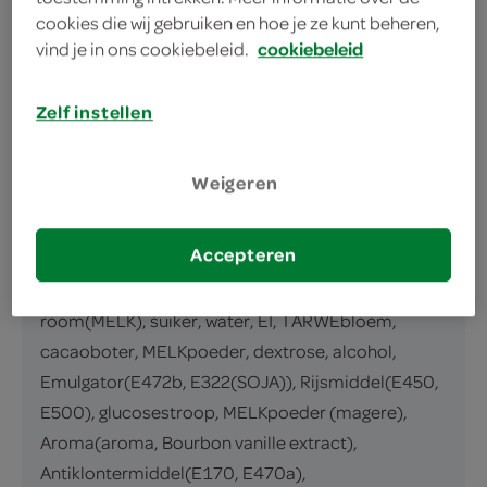
omschrijving
cookies die wij gebruiken en hoe je ze kunt beheren,
vind je in ons cookiebeleid.
cookiebeleid
slagroomtaart
Zelf instellen
inhoud en gewicht
1 Stuks
Weigeren
ingrediënten
Accepteren
ingrediënten
room(MELK), suiker, water, EI, TARWEbloem,
cacaoboter, MELKpoeder, dextrose, alcohol,
Emulgator(E472b, E322(SOJA)), Rijsmiddel(E450,
E500), glucosestroop, MELKpoeder (magere),
Aroma(aroma, Bourbon vanille extract),
Antiklontermiddel(E170, E470a),