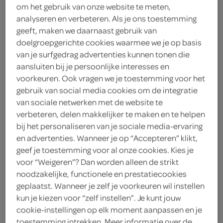
om het gebruik van onze website te meten,
analyseren en verbeteren. Als je ons toestemming
Lokale Bakker
geeft, maken we daarnaast gebruik van
26
.
doelgroepgerichte cookies waarmee we je op basis
40
van je surfgedrag advertenties kunnen tonen die
aansluiten bij je persoonlijke interesses en
1 Stuks
voorkeuren. Ook vragen we je toestemming voor het
gebruik van social media cookies om de integratie
van sociale netwerken met de website te
Let op: aanbiedingen zijn niet zichtbaar bij de
verbeteren, delen makkelijker te maken en te helpen
producten, maar worden wél automatisch
bij het personaliseren van je sociale media-ervaring
en advertenties. Wanneer je op “Accepteren” klikt,
verwerkt in de winkelmand.
geef je toestemming voor al onze cookies. Kies je
voor “Weigeren”? Dan worden alleen de strikt
noodzakelijke, functionele en prestatiecookies
geplaatst. Wanneer je zelf je voorkeuren wil instellen
kun je kiezen voor “zelf instellen”. Je kunt jouw
cookie-instellingen op elk moment aanpassen en je
toestemming intrekken. Meer informatie over de