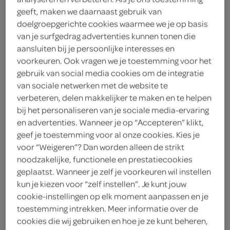
4
.
geeft, maken we daarnaast gebruik van
84
doelgroepgerichte cookies waarmee we je op basis
van je surfgedrag advertenties kunnen tonen die
1 Stuks
aansluiten bij je persoonlijke interesses en
voorkeuren. Ook vragen we je toestemming voor het
gebruik van social media cookies om de integratie
Let op: aanbiedingen zijn niet zichtbaar bij de
van sociale netwerken met de website te
producten, maar worden wél automatisch
verbeteren, delen makkelijker te maken en te helpen
bij het personaliseren van je sociale media-ervaring
verwerkt in de winkelmand.
en advertenties. Wanneer je op “Accepteren” klikt,
geef je toestemming voor al onze cookies. Kies je
voor “Weigeren”? Dan worden alleen de strikt
noodzakelijke, functionele en prestatiecookies
geplaatst. Wanneer je zelf je voorkeuren wil instellen
kun je kiezen voor “zelf instellen”. Je kunt jouw
cookie-instellingen op elk moment aanpassen en je
omschrijving
toestemming intrekken. Meer informatie over de
cookies die wij gebruiken en hoe je ze kunt beheren,